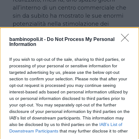
all’interno di un centro commerciale che
sin da subito ha mostrato le sue enormi
potenzialità nella stimolazione dei
piccoli e nella capacità di accogliere e
bambinopoli.it -
Do Not Process My Personal
incanalare le loro esigenze.
Information
Mama Smile
, infatti, nella cittadina di
If you wish to opt-out of the sale, sharing to third parties, or
Mito
, è un parco giochi coperto
processing of your personal or sensitive information for
targeted advertising by us, please use the below opt-out
realizzato dall’architetto
Emmanuelle
section to confirm your selection. Please note that after your
Moureaux
pensato proprio per
opt-out request is processed you may continue seeing
incuriosire i bimbi, guidarli attraverso la
interest-based ads based on personal information utilized by
concezione originale degli spazi e l’uso
us or personal information disclosed to third parties prior to
your opt-out. You may separately opt-out of the further
del colore, alla scoperta di quel mini
disclosure of your personal information by third parties on the
mondo e coinvolgerli, una volta entrati,
IAB’s list of downstream participants. This information may
nelle attività proposte.
also be disclosed by us to third parties on the
IAB’s List of
I colori, in una simile concezione,
Downstream Participants
that may further disclose it to other
third parties.
giocano un ruolo chiave, dal momento