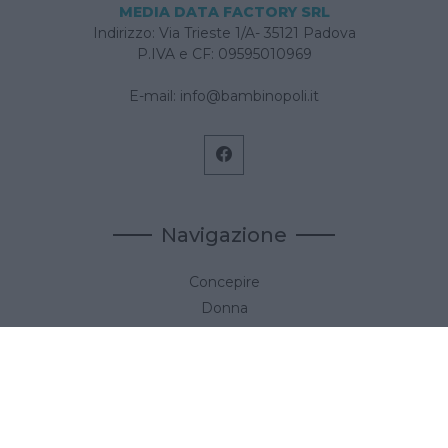
MEDIA DATA FACTORY SRL
Indirizzo: Via Trieste 1/A- 35121 Padova
P.IVA e CF: 09595010969
E-mail:
info@bambinopoli.it
Navigazione
Concepire
Donna
Età Prescolare
Età Scolare
Feste
Gravidanza
Neonato