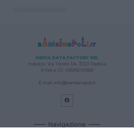
MEDIA DATA FACTORY SRL
Indirizzo: Via Trieste 1/A- 35121 Padova
P.IVA e CF: 09595010969
E-mail:
info@bambinopoli.it
Navigazione