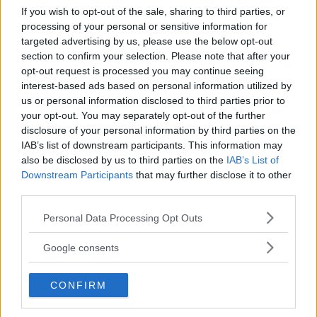
If you wish to opt-out of the sale, sharing to third parties, or
modo libero e spontaneo, creatività
processing of your personal or sensitive information for
e fantasia
, per rafforzare l’autostima,
targeted advertising by us, please use the below opt-out
per aumentare la capacità di
section to confirm your selection. Please note that after your
socializzazione e interazione con gli altri
opt-out request is processed you may continue seeing
(spesso, infatti, travestendosi i bambini
interest-based ads based on personal information utilized by
us or personal information disclosed to third parties prior to
giocano ad assumere ruoli che, per forza
your opt-out. You may separately opt-out of the further
di cose, si trovano a dovere interagire tra
disclosure of your personal information by third parties on the
loro: dottore/malato; insegnante/alunni;
IAB’s list of downstream participants. This information may
parrucchiere/clienti…).
also be disclosed by us to third parties on the
IAB’s List of
Downstream Participants
that may further disclose it to other
third parties.
COME CREARE UN ANGOLO DEI
Please note that this website/app uses one or more Google
Personal Data Processing Opt Outs
TRAVESTIMENTI IN CASA
services and may gather and store information including but
In una stanza pensata davvero a misura
not limited to your visit or usage behaviour. You may click to
Google consents
di bambino, l’angolo dei travestimenti
grant or deny consent to Google and its third-party tags to
non dovrebbe mai mancare.
use your data for below specified purposes in below Google
CONFIRM
consent section.
Realizzarlo è molto semplice,
economico e, tutto sommato,