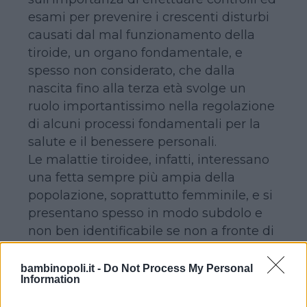
esami per prevenire i crescenti disturbi
causati dal mal funzionamento della
tiroide, un organo fondamentale, e
spesso non considerato, che dalla
nascita fino alla terza età svolge un
ruolo importantissimo nella regolazione
di alcuni processi fondamentali per la
salute e il benessere personali.
Le malattie tiroidee, infatti, interessano
una fetta sempre più ampia della
popolazione, soprattutto femminile, e si
presentano spesso in modo subdolo e
non ben identificabile se non a fronte di
indagini specifiche.
bambinopoli.it -
Do Not Process My Personal
Information
MALATTIE TIROIDEE. COME
PREVENIRLE