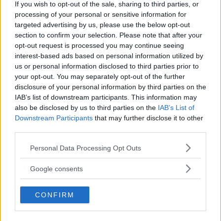
If you wish to opt-out of the sale, sharing to third parties, or
Le principali patologie legate al mal
processing of your personal or sensitive information for
funzionamento della tiroide – deficit
targeted advertising by us, please use the below opt-out
section to confirm your selection. Please note that after your
cognitivi, riduzione del quoziente
opt-out request is processed you may continue seeing
intellettivo, gozzo, formazione di noduli,
interest-based ads based on personal information utilized by
ipertiroidismo – sono causate da
us or personal information disclosed to third parties prior to
carenza di iodio, un micronutriente
your opt-out. You may separately opt-out of the further
disclosure of your personal information by third parties on the
prezioso presente in parte nei cibi,
IAB’s list of downstream participants. This information may
difficile, però, da assimilare data la
also be disclosed by us to third parties on the
IAB’s List of
bassa concentrazione dello stesso nei
Downstream Participants
that may further disclose it to other
singoli alimenti.
third parties.
A esserne particolarmente ricchi pesce
Please note that this website/app uses one or more Google
Personal Data Processing Opt Outs
e latticini, anche se il modo migliore per
services and may gather and store information including but
introdurlo nell’organismo rimane
not limited to your visit or usage behaviour. You may click to
Google consents
grant or deny consent to Google and its third-party tags to
sempre una dieta quanto più bilanciata
use your data for below specified purposes in below Google
e variegata possibile e l’utilizzo di
CONFIRM
consent section.
integratori, primo fra tutti il sale iodato.