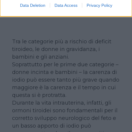
Data Deletion
Data Access
Privacy Policy
Continua a leggere dopo la pubblicità
Tra le categorie più a rischio di deficit
tiroideo, le donne in gravidanza, i
bambini e gli anziani.
Soprattutto per le prime due categorie –
donne incinta e bambini – la carenza di
iodio può essere tanto più grave quando
maggiore è la carenza e il tempo in cui
questa si è protratta.
Durante la vita intrauterina, infatti, gli
ormoni tiroidei sono fondamentali per il
corretto sviluppo neurologico del feto e
un basso apporto di iodio può