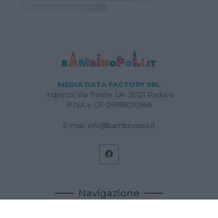
MEDIA DATA FACTORY SRL
Indirizzo: Via Trieste 1/A- 35121 Padova
P.IVA e CF: 09595010969
E-mail:
info@bambinopoli.it
Navigazione
Concepire