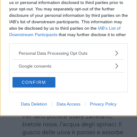
us or personal information disclosed to third parties prior to
piante interrate, perfette le
palme
e gli
your opt-out. You may separately opt-out of the further
ulivi
.
disclosure of your personal information by third parties on the
IAB’s list of downstream participants. This information may
also be disclosed by us to third parties on the
IAB’s List of
Downstream Participants
that may further disclose it to other
Continua a leggere dopo la pubblicità
third parties.
Please note that this website/app uses one or more Google
Personal Data Processing Opt Outs
services and may gather and store information including but
not limited to your visit or usage behaviour. You may click to
Google consents
COME DECORARE L’ALBERO DI
grant or deny consent to Google and its third-party tags to
PASQUA
use your data for below specified purposes in below Google
CONFIRM
consent section.
Con uova colorate
Svuotate le uova e coloratele con
Data Deletion
Data Access
Privacy Policy
colori naturali in base al vostro gusto.
Per farlo potrete usare zafferano,
bietole rosse, l’acqua degli spinaci. Il
guscio delle uova è poroso e assorbe