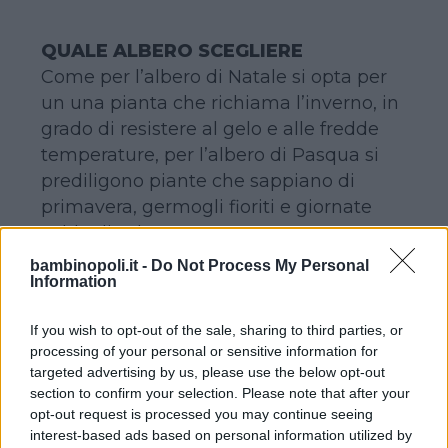
QUALE ALBERO SCEGLIERE
Come per l’albero di Natale si opta per
un una pianta che richiama l’inverno, in
grado di resistere al gelo e alle fredde
temperature, per l’albero di Pasqua si
prediligono piante che sappiano di
primavera, germogli fioriti e giornate
calde di sole.
Per gli alberi in vaso, dunque, le
bambinopoli.it -
Do Not Process My Personal
Information
preferenze vanno ai
rami di pesco
o di
melo
fioriti, da mettere in vaso di vetro
If you wish to opt-out of the sale, sharing to third parties, or
e decorare a proprio piacimento.
processing of your personal or sensitive information for
Sì anche ai
rami di albicocco
. O
targeted advertising by us, please use the below opt-out
qualsiasi altro ramo purché spoglio o
section to confirm your selection. Please note that after your
con piccole gemme.
opt-out request is processed you may continue seeing
interest-based ads based on personal information utilized by
Per chi, invece, preferisce addobbare