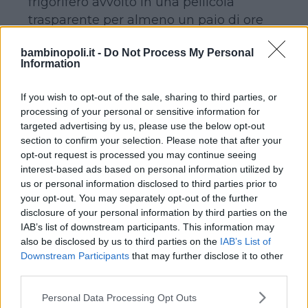
frigorifero avvolto in una pellicola
trasparente per almeno un paio di ore
(più tempo rimarrà in frigo, migliore sarà
bambinopoli.it -
Do Not Process My Personal
il risultato finale). Trascorso il tempo
Information
necessario, senza lavorarlo
eccessivamente, stendete l’impasto con
If you wish to opt-out of the sale, sharing to third parties, or
il mattarello con un spessore di un
processing of your personal or sensitive information for
centimetro. Create, quindi, tanti biscotti
targeted advertising by us, please use the below opt-out
section to confirm your selection. Please note that after your
usando l’apposito stampino a forma di
opt-out request is processed you may continue seeing
omino di zenzero e disponeteli su una
interest-based ads based on personal information utilized by
teglia ricoperti con carta da forno.
us or personal information disclosed to third parties prior to
Cuoceteli, infine, in forno già caldo a
your opt-out. You may separately opt-out of the further
disclosure of your personal information by third parties on the
180º per una quindicina di minuti. Se
IAB’s list of downstream participants. This information may
volete, potete decorare i biscotti
also be disclosed by us to third parties on the
IAB’s List of
utilizzando della glassa colorata per la
Downstream Participants
that may further disclose it to other
bocca e le sopracciglia e delle gocce di
third parties.
cioccolato per il naso e gli occhi. Nei
Please note that this website/app uses one or more Google
Personal Data Processing Opt Outs
Paesi Anglosassoni dove il pan di