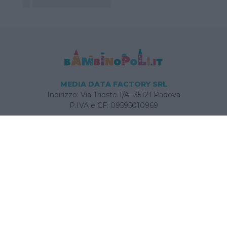
MEDIA DATA FACTORY SRL
Indirizzo: Via Trieste 1/A- 35121 Padova
P.IVA e CF: 09595010969
E-mail:
info@bambinopoli.it
Navigazione
Concepire