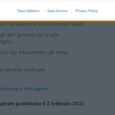
Data Deletion
Data Access
Privacy Policy
iuti l’ambiente e hai più tempo libero
li altri genitori sui luoghi
iglio.
 cui figli frequentano gli stessi
le identità verificate
acebook
e
Instagram
iginale pubblicato il 2 febbraio 2022