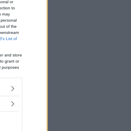
sonal or
ection to
ou may
 personal
out of the
 downstream
B’s List of
er and store
to grant or
ed purposes