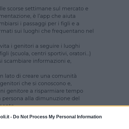
elle scorse settimane sul mercato e
imentazione, è l’app che aiuta
arsi i passaggi per i figli e a
mati sui luoghi che frequentano nel
nvita i genitori a seguire i luoghi
igli (scuola, centri sportivi, oratori…)
si scambiare informazioni e,
n lato di creare una comunità
genitori che si conoscono e,
 ogni genitore a risparmiare tempo
a persona alla dimunuzione del
mento.
i, è un po’ quella di Bla Bla Bla
i.it -
Do Not Process My Personal Information
amiglia.