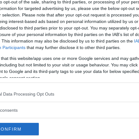
to opt-out of the sale, sharing to third parties, or processing of your per
formation for targeted advertising by us, please use the below opt-out s
r selection. Please note that after your opt-out request is processed y
frequenti la scuola X e il tennis Y. Se
eing interest-based ads based on personal information utilized by us or
 preferiti inizierai a seguirli.
disclosed to third parties prior to your opt-out. You may separately opt-
o che viene pubblicato dagli altri
losure of your personal information by third parties on the IAB’s list of
enza di quei luoghi suddiviso per
. This information may also be disclosed by us to third parties on the
IA
Participants
that may further disclose it to other third parties.
na “chat delle mamme” ma più
ente. A quel punto potrai
 that this website/app uses one or more Google services and may gath
i genitori degli altri bambini che
including but not limited to your visit or usage behaviour. You may click 
 to Google and its third-party tags to use your data for below specifi
 posti, metterti d’accordo con loro
ogle consent section.
il bambino a turno.
 è data dal fatto che tutti i
l Data Processing Opt Outs
 verificati. Nessun rischio, quindi,
 figlio a chissà chi.
consents
erevoli:
CONFIRM
nua a leggere dopo la pubblicità