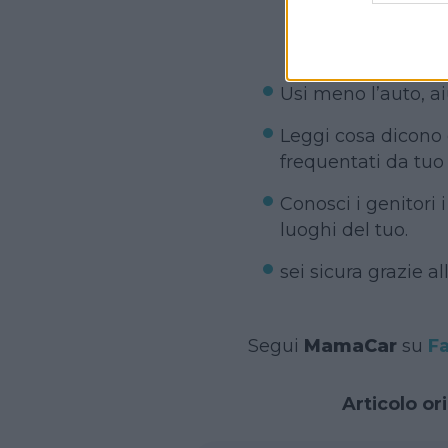
Usi meno l’auto, a
Leggi cosa dicono g
frequentati da tuo f
Conosci i genitori i
luoghi del tuo.
sei sicura grazie al
Segui
MamaCar
su
F
Articolo or