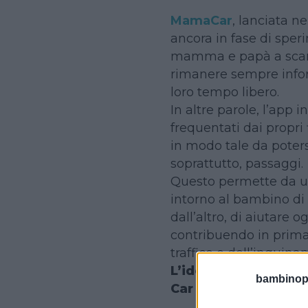
MamaCar
, lanciata n
ancora in fase di sper
mamma e papà a scambi
rimanere sempre infor
loro tempo libero.
In altre parole, l’app i
frequentati dai propri f
in modo tale da poter
soprattutto, passaggi.
Questo permette da u
intorno al bambino di 
dall’altro, di aiutare
contribuendo in prim
traffico e dell’inquina
L’idea, per intenderc
bambinopol
Car ma in formato f