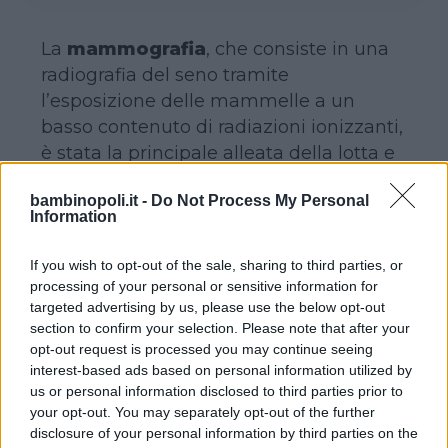
La
mammografia
, che consiste in una
radiografia del seno tramite
l’esposizione delle mammelle a un
basso contenuto di radiazioni ionizzanti,
è stata la principale alleata della lotta e
della prevenzione del cancro al seno,
bambinopoli.it -
Do Not Process My Personal
per incidenza al primo posto tra i tumori
Information
che colpiscono la popolazione
femminile tra i 35 e i 70 anni di età.
If you wish to opt-out of the sale, sharing to third parties, or
processing of your personal or sensitive information for
targeted advertising by us, please use the below opt-out
L’esame, che grazie ai macchinari
section to confirm your selection. Please note that after your
moderni non si presenta come
opt-out request is processed you may continue seeing
particolarmente pericoloso proprio per il
interest-based ads based on personal information utilized by
basso contenuto di radiazioni, consiste
us or personal information disclosed to third parties prior to
your opt-out. You may separately opt-out of the further
nella compressione delle mammelle,
disclosure of your personal information by third parties on the
una alla volta, all’interno delle superfici