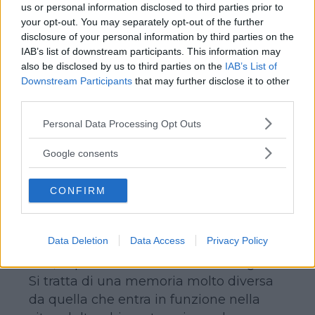
memoria fetale
che spiegherebbe la
us or personal information disclosed to third parties prior to
your opt-out. You may separately opt-out of the further
capacità del feto di rispondere agli
disclosure of your personal information by third parties on the
stimoli provenienti dal mondo
IAB’s list of downstream participants. This information may
esterno
adeguando il suo
also be disclosed by us to third parties on the
IAB’s List of
comportamento e la sua risposta a
Downstream Participants
that may further disclose it to other
third parties.
seconda dei condizionamenti ricevuti.
Così parrebbe che il neonato alla nascita
Please note that this website/app uses one or more Google
Personal Data Processing Opt Outs
sia in grado di riconoscere il suono della
services and may gather and store information including but
not limited to your visit or usage behaviour. You may click to
voce materna o una particolare musica
Google consents
grant or deny consent to Google and its third-party tags to
ascoltate durante la vita uterina.
use your data for below specified purposes in below Google
Oppure, che il gusto del bambino sia, in
CONFIRM
consent section.
realtà, determinato dal tipo di
alimentazione cui si è sottoposta la
Data Deletion
Data Access
Privacy Policy
mamma in gravidanza condizionando,
così, le preferenze alimentari del figlio…
Si tratta di una memoria molto diversa
da quella che entra in funzione nella