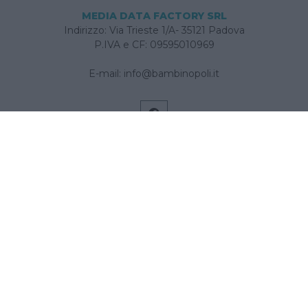
MEDIA DATA FACTORY SRL
Indirizzo: Via Trieste 1/A- 35121 Padova
P.IVA e CF: 09595010969
E-mail:
info@bambinopoli.it
Navigazione
Concepire
Donna
Età Prescolare
Età Scolare
Feste
Gravidanza