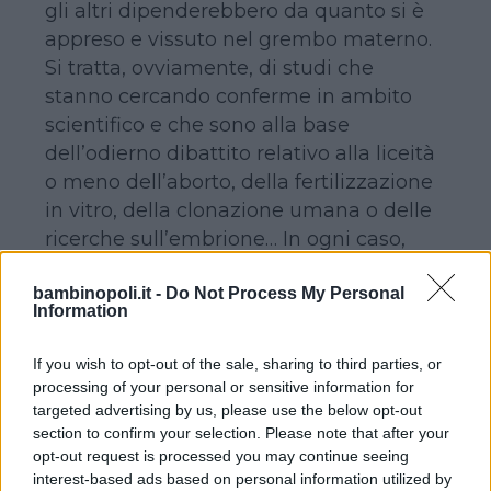
gli altri dipenderebbero da quanto si è
appreso e vissuto nel grembo materno.
Si tratta, ovviamente, di studi che
stanno cercando conferme in ambito
scientifico e che sono alla base
dell’odierno dibattito relativo alla liceità
o meno dell’aborto, della fertilizzazione
in vitro, della clonazione umana o delle
ricerche sull’embrione… In ogni caso,
qualunque sia la posizione etica di
bambinopoli.it -
Do Not Process My Personal
ciascuno, è indubbio che grandi passi in
Information
avanti sono stati compiuti nello studio e
nella conoscenza della vita fetale del
If you wish to opt-out of the sale, sharing to third parties, or
nascituro.
processing of your personal or sensitive information for
targeted advertising by us, please use the below opt-out
section to confirm your selection. Please note that after your
A questo proposito, l’interesse più
opt-out request is processed you may continue seeing
diffuso è rivolto proprio al tema della
interest-based ads based on personal information utilized by