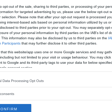
un remigino?
to opt-out of the sale, sharing to third parties, or processing of your per
er la fine della scuola e l’inizio,
formation for targeted advertising by us, please use the below opt-out s
nze.
r selection. Please note that after your opt-out request is processed y
 di tristezza. Per le maestre tanto
eing interest-based ads based on personal information utilized by us or
 i compagni lasciati indietro.
disclosed to third parties prior to your opt-out. You may separately opt-
per quella grandissima incognita
losure of your personal information by third parties on the IAB’s list of
. This information may also be disclosed by us to third parties on the
IA
ntare.
Participants
that may further disclose it to other third parties.
 per gli occhi lucidi di mamma e
 that this website/app uses one or more Google services and may gath
i fine anno. Per il tocco che in
including but not limited to your visit or usage behaviour. You may click 
 donato loro. Per quel modo diverso
 to Google and its third-party tags to use your data for below specifi
’ che spesso è associato ai bimbi di 6
ogle consent section.
l Data Processing Opt Outs
nua a leggere dopo la pubblicità
consents
CONFIRM