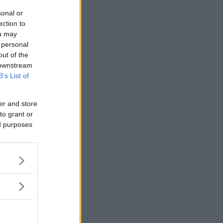
sonal or
ection to
ou may
 personal
out of the
 downstream
B’s List of
er and store
to grant or
ed purposes