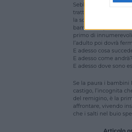
Sebbene la scuola el
trattato e affrontato co
la scuola materna e i
bambino il primo vero 
primo di innumerevoli
l’adulto poi dovrà ferm
E adesso cosa succed
E adesso come andrà
E adesso dove sono e
Se la paura i bambini l
castigo, l’incognita ch
del remigino, è la pri
affrontare, vivendo in
che i salti nel buio sp
Articolo o