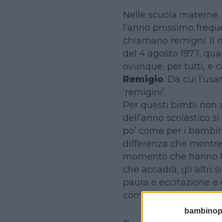
Nelle scuola materne,
l’anno prossimo frequ
chiamano
remigni
. I
del 4 agosto 1977, quan
ovunque, per tutti, e c
Remigio
. Da cui l’us
‘remigini’.
Per questi bimbi non a
dell’anno scolastico si 
po’ come per i bambin
differenza che mentre 
momento che hanno la
che accadrà, gli altri
paura e eccitazione e
come prima.
bambinopol