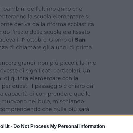
 i bambini dell’ultimo anno che
enteranno la scuola elementare si
l nome deriva dalla riforma scolastica
do l’inizio della scuola era fissato
adeva il 1° ottobre. Giorno di
San
anza di chiamare gli alunni di prima
ncora grandi, non più piccoli, la fine
riveste di significati particolari. Un
i di quinta elementare con la
per questi il passaggio è chiaro dal
 capacità di comprendere quello
 si muovono nel buio, mischiando
 comprendendo che nulla più sarà
i.it -
Do Not Process My Personal Information