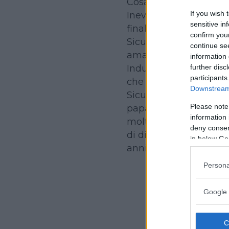
Cosa prova, dunque, 
If you wish 
Inevitabilmente gioia. P
sensitive in
finalmente, delle vaca
confirm you
Sicuramente un pizzico
continue se
amate da salutare, per
information 
Indubbiamente paura, 
further disc
participants
che è la scuola eleme
Downstream 
Sicuramente orgoglio,
Please note
papà durante la festa d
information 
molte strutture viene
deny consent
di dire ‘
com’è grande
!
in below Go
anni.
Persona
Conti
Google 