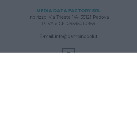
MEDIA DATA FACTORY SRL
Indirizzo: Via Trieste 1/A- 35121 Padova
P.IVA e CF: 09595010969
E-mail:
info@bambinopoli.it
Navigazione
Concepire
Donna
Età Prescolare
Età Scolare
Feste
Gravidanza