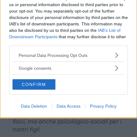
us or personal information disclosed to third parties prior to
consumatori un corretto stile di vita
your opt-out. You may separately opt-out of the further
alimentare. Anche il mercato non aiuta
disclosure of your personal information by third parties on the
le famiglie, offrendo una serie di
IAB’s list of downstream participants. This information may
prodotti poco salutari, come merendine
also be disclosed by us to third parties on the
IAB’s List of
Downstream Participants
that may further disclose it to other
grasse, cibi pronti…, resi ancora più
third parties.
accattivanti dagli spot pubblicitari
durante i programmi per ragazzi.
Please note that this website/app uses one or more Google
Personal Data Processing Opt Outs
services and may gather and store information including but
not limited to your visit or usage behaviour. You may click to
Google consents
grant or deny consent to Google and its third-party tags to
use your data for below specified purposes in below Google
Con
Bimbi InForma
vogliamo dare un
CONFIRM
consent section.
sostegno utile ai genitori, il cui ruolo è
essenziale in questo contesto: non
bisogna dimenticare che l’obesità
Data Deletion
Data Access
Privacy Policy
infantile comporta non solo problemi
fisici, ma anche psicologico-sociali per i
nostri figli.