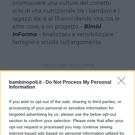
promuovere una cultura del corretto
stile di vita nutrizionale tra i bambini e i
ragazzi dai 6 ai 13 anni dando vita, tra le
altre cose, a un progetto –
Bimbi
InForma
– finalizzato a sensibilizzare
famiglie e scuola sull’argomento.
Continua a leggere dopo la pubblicità
bambinopoli.it -
Do Not Process My Personal
Information
Il ritmo della società attuale
– dichiara
Livia Zollo
, presidente del
Movimento
If you wish to opt-out of the sale, sharing to third parties, or
processing of your personal or sensitive information for
Difesa del Cittadino Lazio
–
è
targeted advertising by us, please use the below opt-out
aumentato a tal punto che manca il
section to confirm your selection. Please note that after your
tempo, la giusta informazione, ma
opt-out request is processed you may continue seeing
anche le strutture per offrire ai piccoli
interest-based ads based on personal information utilized by