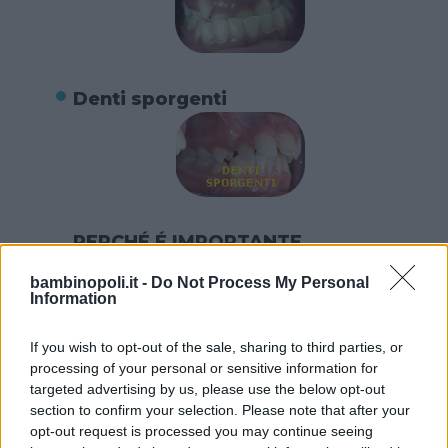
Denti sporgenti
PERCHÉ É IMPORTANTE
CORREGGERE I DIFETTI?
bambinopoli.it -
Do Not Process My Personal
I benefici principali di un
Information
trattamento ortodontico non sono
solo il miglioramento dell’estetica
If you wish to opt-out of the sale, sharing to third parties, or
processing of your personal or sensitive information for
facciale, del sorriso, della
targeted advertising by us, please use the below opt-out
funzionalità dell’occlusione. Denti
section to confirm your selection. Please note that after your
posizionati in maniera scorretta,
opt-out request is processed you may continue seeing