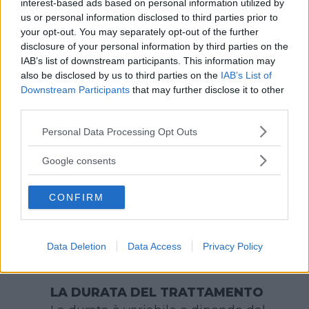
infatti, possono trattenere particelle
interest-based ads based on personal information utilized by
us or personal information disclosed to third parties prior to
di cibo provocando decalcificazione
your opt-out. You may separately opt-out of the further
dei denti e problemi alle gengive.
disclosure of your personal information by third parties on the
Inoltre, si possono avere come
IAB’s list of downstream participants. This information may
conseguenze anche problemi alla
also be disclosed by us to third parties on the
IAB’s List of
masticazione e di digestione,
Downstream Participants
that may further disclose it to other
third parties.
negativi per tutta la salute.
Please note that this website/app uses one or more Google
Personal Data Processing Opt Outs
LA PRIMA VISITA
services and may gather and store information including but
É molto importante esaminare i
not limited to your visit or usage behaviour. You may click to
Google consents
grant or deny consent to Google and its third-party tags to
denti del bambino mentre i denti
use your data for below specified purposes in below Google
definitivi crescono. L’
Associazione
CONFIRM
consent section.
Americana e Italiana di Ortodonzia
raccomandano di sottoporre il
bimbo alla prima visita
Data Deletion
Data Access
Privacy Policy
ortodontistica tra i 5 e i 6 anni.
LA DURATA DEL TRATTAMENTO