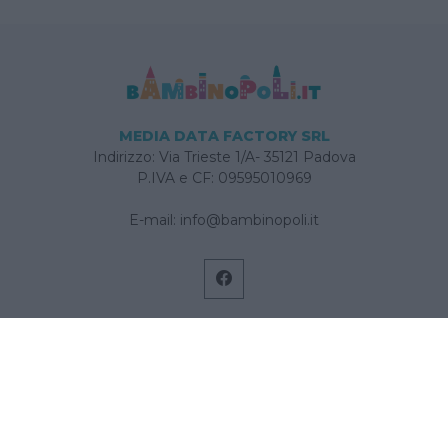
MEDIA DATA FACTORY SRL
Indirizzo: Via Trieste 1/A- 35121 Padova
P.IVA e CF: 09595010969
E-mail:
info@bambinopoli.it
Navigazione
Concepire
Donna