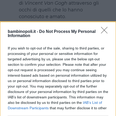
di
Vincent Van Gogh
attraverso gli
occhi di quelli che lo hanno
conosciuto e amato.
bambinopoli.it -
Do Not Process My Personal
Information
Continua a leggere dopo la pubblicità
If you wish to opt-out of the sale, sharing to third parties, or
processing of your personal or sensitive information for
targeted advertising by us, please use the below opt-out
section to confirm your selection. Please note that after your
Se dei primi tre abbiamo
opt-out request is processed you may continue seeing
abbondantemente parlato nei mesi
interest-based ads based on personal information utilized by
scorsi dal momento che si sono imposti,
us or personal information disclosed to third parties prior to
a torto o a ragione (
Coco
e
Ferdinand
your opt-out. You may separately opt-out of the further
disclosure of your personal information by third parties on the
sono sicuramente due film interessanti,
IAB’s list of downstream participants. This information may
ciascuno per la propria parte) tra i film
also be disclosed by us to third parties on the
IAB’s List of
per per bambini che hanno segnato il
Downstream Participants
that may further disclose it to other
2017, gli ultimi due sono passati, per lo
third parties.