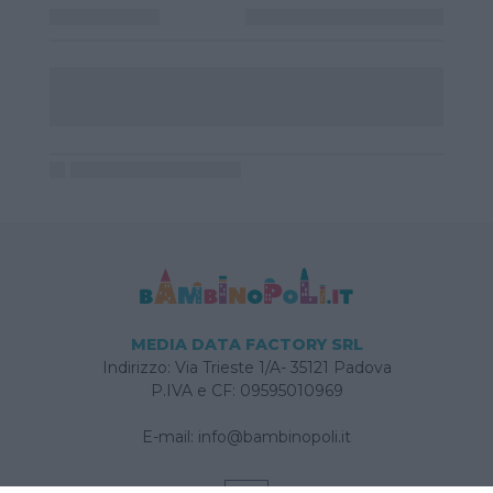
MEDIA DATA FACTORY SRL
Indirizzo: Via Trieste 1/A- 35121 Padova
P.IVA e CF: 09595010969
E-mail:
info@bambinopoli.it