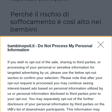
Perché il rischio di
soffocamento è così alto nei
bambini
Nei primi anni di vita, le vie aeree dei
bambinopoli.it -
Do Not Process My Personal
Information
bambini sono molto più strette rispetto
a quelle di un adulto. Inoltre, la capacità
If you wish to opt-out of the sale, sharing to third parties, or
di masticare correttamente e coordinare
processing of your personal or sensitive information for
deglutizione e respirazione non è ancora
targeted advertising by us, please use the below opt-out
del tutto sviluppata.
Basta un boccone
section to confirm your selection. Please note that after your
della forma sbagliata
per ostruire
opt-out request is processed you may continue seeing
interest-based ads based on personal information utilized by
completamente la trachea.
us or personal information disclosed to third parties prior to
your opt-out. You may separately opt-out of the further
disclosure of your personal information by third parties on the
Continua a leggere dopo la pubblicità
IAB’s list of downstream participants. This information may