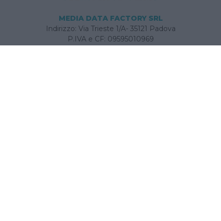
MEDIA DATA FACTORY SRL
Indirizzo: Via Trieste 1/A- 35121 Padova
P.IVA e CF: 09595010969
E-mail:
info@bambinopoli.it
Navigazione
Concepire
Donna
Età Prescolare
Età Scolare
Feste
Gravidanza