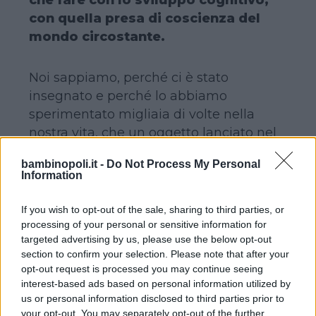
con quella presa di coscienza del
mondo circostante.
Noi sappiamo, perché ci è stato
insegnato e perché lo abbiamo
sperimentato migliaia di volte nella
nostra vita, che un oggetto lanciato nel
vuoto cade verso il basso con una
bambinopoli.it -
Do Not Process My Personal
velocità proporzionale al suo peso. Per
Information
noi è scontato che sia così e che sia un
dato di fatto per tutti.
If you wish to opt-out of the sale, sharing to third parties, or
processing of your personal or sensitive information for
targeted advertising by us, please use the below opt-out
Per un bambino di alcuni mesi questa è
section to confirm your selection. Please note that after your
una scoperta. Banalmente, il bicchiere
opt-out request is processed you may continue seeing
che tira, la forchetta che scaglia, il
interest-based ads based on personal information utilized by
us or personal information disclosed to third parties prior to
tovagliolo che lancia potrebbero tornare
your opt-out. You may separately opt-out of the further