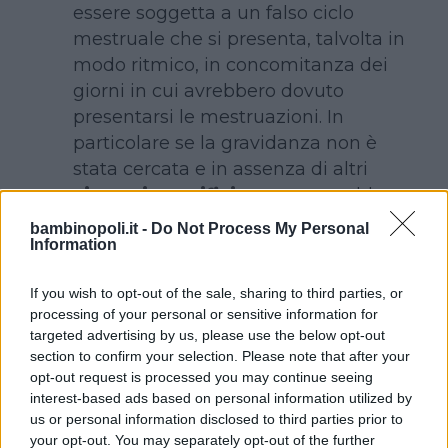
essere soggetta a un falso ciclo
mestruale che si presenta, talvolta in
modo ritmico, in concomitanza dei
giorni in cui avrebbero dovuto
presentarsi le mestruazioni. In
particolare se la gravidanza non è
stata cercata e in assenza di altri
sintomi specifici
questo potrebbe
trarre in inganno la donna rispetto al
bambinopoli.it -
Do Not Process My Personal
Information
suo stato reale.
Anche in questo
caso nessuna preoccupazione.
If you wish to opt-out of the sale, sharing to third parties, or
Se, però, c’è il dubbio di essere
processing of your personal or sensitive information for
incinta, vale la pena fissare una
targeted advertising by us, please use the below opt-out
visita ginecologica per accertare o
section to confirm your selection. Please note that after your
meno l’avvio della gravidanza.
opt-out request is processed you may continue seeing
interest-based ads based on personal information utilized by
Il rischio di un distacco del
us or personal information disclosed to third parties prior to
your opt-out. You may separately opt-out of the further
trofoblasto, una rudimentale