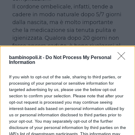
Il cordone ombelicale, infatti, tende a
cadere in modo naturale dopo 5/7 giorni
dalla nascita, ma è molto importante
che la medicazione sia tenuta pulita e
igienizzata. Qualora dopo 20 giorni non
fosse ancora caduto, è bene rivolgersi al
proprio pediatra di fiducia per capire
bambinopoli.it -
Do Not Process My Personal
come comportarsi.
Information
È molto importante, nei primi giorni,
evitare di bagnare il moncone,
If you wish to opt-out of the sale, sharing to third parties, or
processing of your personal or sensitive information for
limitandosi a detergere la zona con una
targeted advertising by us, please use the below opt-out
spugna umida.
section to confirm your selection. Please note that after your
opt-out request is processed you may continue seeing
interest-based ads based on personal information utilized by
COME ACCELERARE IL PROCESSO DI
us or personal information disclosed to third parties prior to
ESSICCAMENTO
your opt-out. You may separately opt-out of the further
disclosure of your personal information by third parties on the
IAB’s list of downstream participants. This information may