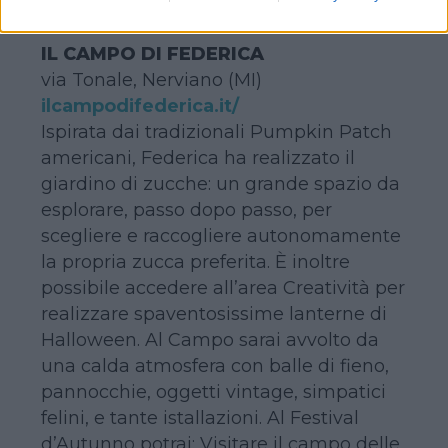
IL CAMPO DI FEDERICA
via Tonale, Nerviano (MI)
ilcampodifederica.it/
Ispirata dai tradizionali Pumpkin Patch
americani, Federica ha realizzato il
giardino di zucche: un grande spazio da
esplorare, passo dopo passo, per
scegliere e raccogliere autonomamente
la propria zucca preferita. È inoltre
possibile accedere all’area Creatività per
realizzare spaventosissime lanterne di
Halloween. Al Campo sarai avvolto da
una calda atmosfera con balle di fieno,
pannocchie, oggetti vintage, simpatici
felini, e tante istallazioni. Al Festival
d’Autunno potrai: Visitare il campo delle