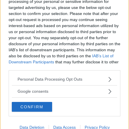
processing of your personal or sensitive information for
hokkaido e la zucca spaghetti),
targeted advertising by us, please use the below opt-out
ornamentali e zucche decorate a mano
section to confirm your selection. Please note that after your
per una fantastica caccia al tesoro. Il
opt-out request is processed you may continue seeing
interest-based ads based on personal information utilized by
giardino, che generalmente ospita
us or personal information disclosed to third parties prior to
campi di tulipani e narcisi ed è aperto
your opt-out. You may separately opt-out of the further
solo nei mesi di marzo e aprile per la
disclosure of your personal information by third parties on the
fioritura di questi fiori, si trasforma in
IAB’s list of downstream participants. This information may
also be disclosed by us to third parties on the
IAB’s List of
autunno in un vero e proprio giardino
Downstream Participants
that may further disclose it to other
zucca you-pick per la gioia e il
third parties.
divertimento di tutta la famiglia. Aperto
Please note that this website/app uses one or more Google
da metà settembre e per tutto il mese
Personal Data Processing Opt Outs
services and may gather and store information including but
di ottobre con tantissime novità e giochi
not limited to your visit or usage behaviour. You may click to
Google consents
per la gioia dei più piccoli.
grant or deny consent to Google and its third-party tags to
use your data for below specified purposes in below Google
CONFIRM
consent section.
Continua a leggere dopo la pubblicità
Data Deletion
Data Access
Privacy Policy