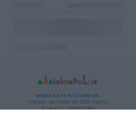
MEDIA DATA FACTORY SRL
Indirizzo: Via Trieste 1/A- 35121 Padova
P.IVA e CF: 09595010969
E-mail:
info@bambinopoli.it