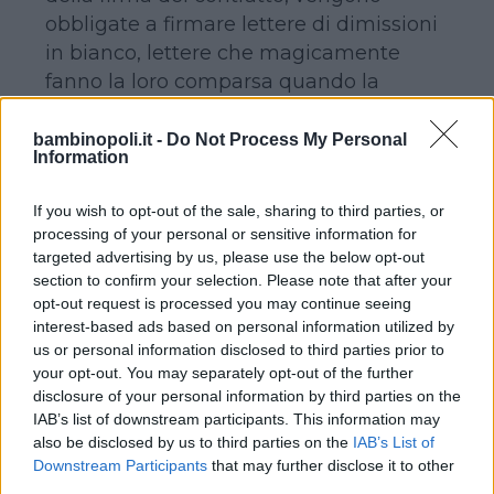
obbligate a firmare lettere di dimissioni
in bianco, lettere che magicamente
fanno la loro comparsa quando la
neomamma torna al lavoro (dal
momento che la legge vieta di
bambinopoli.it -
Do Not Process My Personal
Information
licenziare una donna incinta).
E, comunque, senza arrivare a questi
If you wish to opt-out of the sale, sharing to third parties, or
casi estremi (e illegali), il ritorno al lavoro
processing of your personal or sensitive information for
è per molte donne fonte di stress,
targeted advertising by us, please use the below opt-out
vessazione, sopprusi. Che lo rendono
section to confirm your selection. Please note that after your
opt-out request is processed you may continue seeing
emotivamente e praticamente più
interest-based ads based on personal information utilized by
complicato di quanto dovrebbe,
us or personal information disclosed to third parties prior to
effettivamente, essere in situazioni di
your opt-out. You may separately opt-out of the further
normalità.
disclosure of your personal information by third parties on the
IAB’s list of downstream participants. This information may
also be disclosed by us to third parties on the
IAB’s List of
Un’inchiesta dell’
Espresso
di recente
Downstream Participants
that may further disclose it to other
pubblicazione evidenzia quanto, nei
third parties.