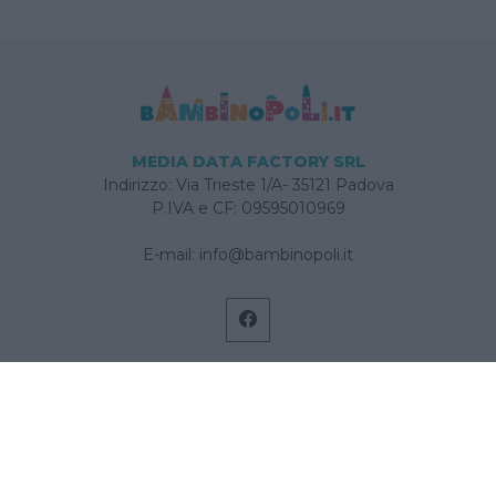
MEDIA DATA FACTORY SRL
Indirizzo: Via Trieste 1/A- 35121 Padova
P.IVA e CF: 09595010969
E-mail:
info@bambinopoli.it
Navigazione
Concepire
Donna