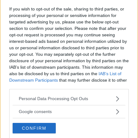
In particolare, cambieranno la
R44/04
e
la
R129 (i-Size)
, due normative che
If you wish to opt-out of the sale, sharing to third parties, or
processing of your personal or sensitive information for
coesistono insieme prendendo, però, in
targeted advertising by us, please use the below opt-out
considerazione due parametri diversi di
section to confirm your selection. Please note that after your
catalogazione dei seggiolini: la prima il
opt-out request is processed you may continue seeing
peso, la seconda l’altezza.
interest-based ads based on personal information utilized by
us or personal information disclosed to third parties prior to
your opt-out. You may separately opt-out of the further
MA PIU’ SENZA SCHIENALE
disclosure of your personal information by third parties on the
La prima normativa, la
R44/04
, entrerà
IAB’s list of downstream participants. This information may
also be disclosed by us to third parties on the
IAB’s List of
in vigore a gennaio 2017 e riguarderà i
Downstream Participants
that may further disclose it to other
bambini al di sotto del 1,25 che non
third parties.
potranno più viaggiare in auto sul rialzo
Please note that this website/app uses one or more Google
se questo non sarà dotato di schienale.
Personal Data Processing Opt Outs
services and may gather and store information including but
Questo dovrebbe assicurare maggiore
not limited to your visit or usage behaviour. You may click to
Google consents
sicurezza nel trasporto dei bimbi dal
grant or deny consent to Google and its third-party tags to
momento che assicurerebbe un
use your data for below specified purposes in below Google
CONFIRM
consent section.
miglioramento nel posizionamento