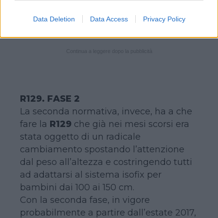
della cintura di sicurezza proprio sulla
spalla del bimbo.
Data Deletion
Data Access
Privacy Policy
Continua a leggere dopo la pubblicità
R129. FASE 2
La seconda normativa, invece, ha a che
fare la
R129
che già nei mesi scorsi era
stata oggetto di un radicale
cambiamento spostando l’attenzione
dal peso all’altezza e costringendo tutti
ad adattarsi al sistema isofix per
bambini dai 100 ai 150 cm.
Con la seconda fase, in vigore
probabilmente a partire dall’estate 2017,