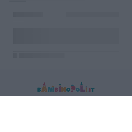
MEDIA DATA FACTORY SRL
Indirizzo: Via Trieste 1/A- 35121 Padova
P.IVA e CF: 09595010969
E-mail:
info@bambinopoli.it