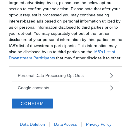
targeted advertising by us, please use the below opt-out
section to confirm your selection. Please note that after your
opt-out request is processed you may continue seeing
Continua a leggere dopo la pubblicità
interest-based ads based on personal information utilized by
us or personal information disclosed to third parties prior to
your opt-out. You may separately opt-out of the further
disclosure of your personal information by third parties on the
• un parasole che protegge gli occhi del
IAB’s list of downstream participants. This information may
also be disclosed by us to third parties on the
IAB’s List of
tuo bambino
Downstream Participants
that may further disclose it to other
• il sacco imbottito per tenerlo sempre al
third parties.
caldo
Please note that this website/app uses one or more Google
Personal Data Processing Opt Outs
• il baby cocoon estremamente
services and may gather and store information including but
confortevole per i sonnellini
not limited to your visit or usage behaviour. You may click to
Google consents
• la modern bag per contenere tutto ciò
grant or deny consent to Google and its third-party tags to
che ti serve.
use your data for below specified purposes in below Google
CONFIRM
consent section.
Laika
è compatibile con qualsiasi
seggiolino auto Bébé Confort per creare
Data Deletion
Data Access
Privacy Policy