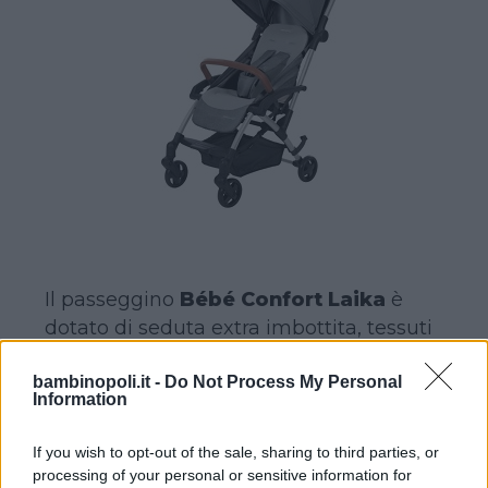
Il passeggino
Bébé Confort Laika
è
dotato di seduta extra imbottita, tessuti
di altissima qualità, capottina anti UV e
bambinopoli.it -
Do Not Process My Personal
corrimano apribile, tutte caratteristiche
Information
che garantiscono il massimo confort
anche ai piccolissimi ed è inoltre
If you wish to opt-out of the sale, sharing to third parties, or
personalizzabile con diversi accessori:
processing of your personal or sensitive information for