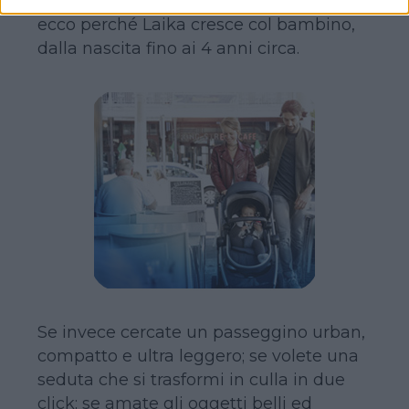
il vostro sistema modulare preferito,
ecco perché Laika cresce col bambino,
dalla nascita fino ai 4 anni circa.
Se invece cercate un passeggino urban,
compatto e ultra leggero; se volete una
seduta che si trasformi in culla in due
click; se amate gli oggetti belli ed