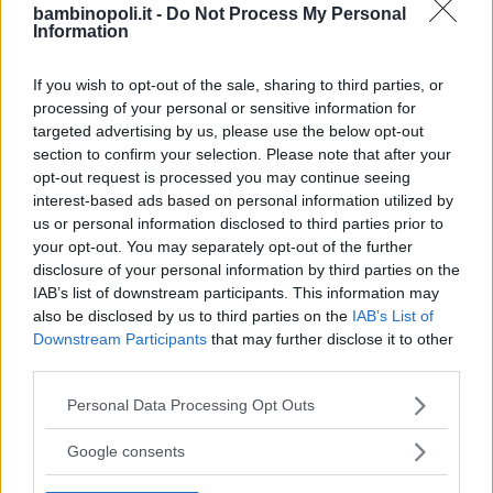
ad ottenere il controllo del suo corpo e
bambinopoli.it -
Do Not Process My Personal
Information
inizia a comprendere il mondo che lo
circonda.
If you wish to opt-out of the sale, sharing to third parties, or
Le palestrine gioco sono perfette x le
processing of your personal or sensitive information for
sue prime scoperte perché ricche di
targeted advertising by us, please use the below opt-out
stimoli che potrai dosare a seconda
section to confirm your selection. Please note that after your
opt-out request is processed you may continue seeing
delle necessità del tuo bambino.
interest-based ads based on personal information utilized by
Scopriamo quanti sono!
us or personal information disclosed to third parties prior to
• Cuscinetto touchpad con musica e luci
your opt-out. You may separately opt-out of the further
in posizione piana e tappetino musicale
disclosure of your personal information by third parties on the
IAB’s list of downstream participants. This information may
da scalciare in posizione verticale
also be disclosed by us to third parties on the
IAB’s List of
• Tappeto gioco extra large con
Downstream Participants
that may further disclose it to other
possibilità di rialzare e chiudere i bordi
third parties.
per creare un ambiente più protetto
Please note that this website/app uses one or more Google
Personal Data Processing Opt Outs
• 11 diverse attività
services and may gather and store information including but
• Specchio autoportante
not limited to your visit or usage behaviour. You may click to
Google consents
• Sonaglio colorato
grant or deny consent to Google and its third-party tags to
use your data for below specified purposes in below Google