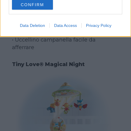
• Coccodrillo e tigre sonaglio
CONFIRM
consent section.
• Nastri in raso colorati
• Tessuto frusciante
• Gioco del cucù
Data Deletion
Data Access
Privacy Policy
• Foglia massaggiagengive
• Uccellino campanella facile da
afferrare
Tiny Love® Magical Night