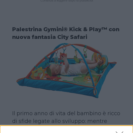
Continua a leggere dopo la pubblicità
Palestrina Gymini® Kick & Play™ con
nuova fantasia City Safari
Il primo anno di vita del bambino è ricco
di sfide legate allo sviluppo: mentre
cresce impara