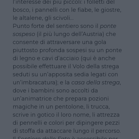
l’interesse dei più piccoli: i folletti del
bosco, i pannelli con le fiabe, le giostre,
le altalene, gli scivoli…
Punto forte del sentiero sono il
ponte
sospeso
(il più lungo dell’Austria) che
consente di attraversare una gola
piuttosto profonda sospesi su un ponte
di legno e cavi d’acciaio (qui è anche
possibile effettuare il Volo della strega
seduti su un’apposita sedia legati con
un’imbracatura); e la
casa della strega
,
dove i bambini sono accolti da
un’animatrice che prepara pozioni
magiche in un pentolone, li trucca,
scrive in gotico il loro nome, li attrezza
di pennelli e colori per dipingere pezzi
di stoffa da attaccare lungo il percorso.
Il
Sentiero delle Fate
è accessibile per