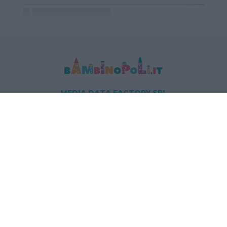
MEDIA DATA FACTORY SRL
Indirizzo: Via Trieste 1/A- 35121 Padova
P.IVA e CF: 09595010969
E-mail:
info@bambinopoli.it
Navigazione