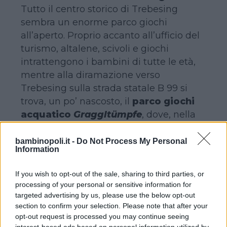
Tutto il centro storico di Trebesing
sembra un enorme parco giochi
all’aperto. Proprio accanto all’ufficio del
turismo, altalene, scivoli e giochi
intrattengono i bambini di tutte le età,
mentre alla diramazione verso
Trebesing sulla strada statale B 99 si
trova, un po’ nascosto, il
parco giochi
acquatico
Graggltümpfe
, dove, nella
bella stagione, i bambini potranno
sguazzare tutto il giorno divertendosi
bambinopoli.it -
Do Not Process My Personal
Information
come matti per l’intera giornata.
If you wish to opt-out of the sale, sharing to third parties, or
Passeggiando lungo il sentiero delle
processing of your personal or sensitive information for
fate: la Märchenwandermeile
targeted advertising by us, please use the below opt-out
section to confirm your selection. Please note that after your
opt-out request is processed you may continue seeing
interest-based ads based on personal information utilized by