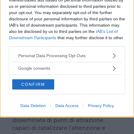
us or personal information disclosed to third parties prior to
your opt-out. You may separately opt-out of the further
disclosure of your personal information by third parties on the
IAB’s list of downstream participants. This information may
also be disclosed by us to third parties on the
IAB’s List of
Downstream Participants
that may further disclose it to other
third parties.
Please note that this website/app uses one or more Google
Personal Data Processing Opt Outs
services and may gather and store information including but
Il
Sentiero delle Fate
è un percorso di
not limited to your visit or usage behaviour. You may click to
Google consents
circa 2,5 km, facile da percorrere anche
grant or deny consent to Google and its third-party tags to
use your data for below specified purposes in below Google
con passeggini e carrozzine, che collega
CONFIRM
consent section.
i paesini di
Neuschitz
e
Altersberg
sopra
Trebesing. Tutta la passeggiata è
pensata per rendere meravigliosa
Data Deletion
Data Access
Privacy Policy
l’esperienza per i bambini ed è
disseminata di punti di attrazione
capaci di catalizzare l’attenzione e