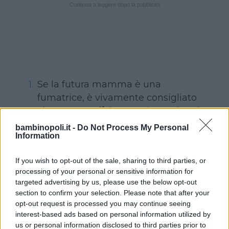
Continua a leggere dopo la pubblicità
Se la futura mamma è una
fumatrice, è vivamente consigliato
che
smetta di fumare
in modo tale
che, in caso di gravidanza, abbia già
bambinopoli.it -
Do Not Process My Personal
Information
abbandonato questa cattiva
abitudine. Il fumo in gravidanza,
If you wish to opt-out of the sale, sharing to third parties, or
infatti, nuoce gravemente al feto ed
processing of your personal or sensitive information for
è spesso responsabile del peso
targeted advertising by us, please use the below opt-out
scarso al momento della nascita, di
section to confirm your selection. Please note that after your
eventuali problemi respiratori del
opt-out request is processed you may continue seeing
interest-based ads based on personal information utilized by
bambino, di allergie respiratorie…
us or personal information disclosed to third parties prior to