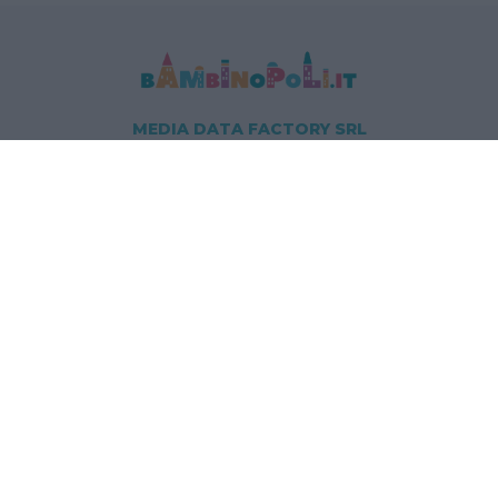
MEDIA DATA FACTORY SRL
Indirizzo: Via Trieste 1/A- 35121 Padova
P.IVA e CF: 09595010969
E-mail:
info@bambinopoli.it
Navigazione
Concepire
Donna
Età Prescolare