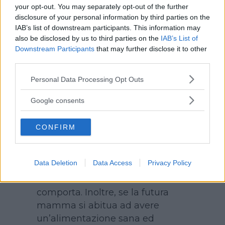
Sarebbe consigliabile che anche il
your opt-out. You may separately opt-out of the further
futuro papà smettesse di fumare.
disclosure of your personal information by third parties on the
Non foss’altro per abituarsi al fatto
IAB’s list of downstream participants. This information may
also be disclosed by us to third parties on the
IAB’s List of
che una volta che ci sarà il bimbo
Downstream Participants
that may further disclose it to other
dovrà smettere del tutto di fumare in
third parties.
casa e, comunque, in presenza del
Please note that this website/app uses one or more Google
piccolo.
Personal Data Processing Opt Outs
services and may gather and store information including but
not limited to your visit or usage behaviour. You may click to
Google consents
grant or deny consent to Google and its third-party tags to
Arrivare alla gravidanza in
use your data for below specified purposes in below Google
perfetta forma fisica
è molto
CONFIRM
consent section.
importante affinché i chili di troppo
non vadano ad aggiungersi, nel
Data Deletion
Data Access
Privacy Policy
corso dei nove mesi, ai chili che
inevitabilmente la dolce attesa
comporta. Inoltre, se la futura
mamma si abitua ad avere
un’alimentazione sana ed