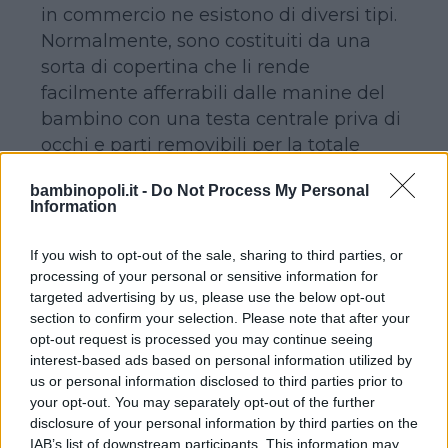
in commercio ne esistono di diversi tipi.
Normalmente, sono costituiti da una
sorta di copertina che li rende
facilmente afferrabili dalle manine del
bambino con una testa centrale priva di
occhi e parti removibili per la totale
sicurezza del neonato.
bambinopoli.it -
Do Not Process My Personal
Il
doudou
, però, può essere anche una
Information
copertina, un fazzoletto, una vecchia
maglietta…
If you wish to opt-out of the sale, sharing to third parties, or
Si tratta, insomma, di un
oggetto
processing of your personal or sensitive information for
targeted advertising by us, please use the below opt-out
transazionale
(la classica
copertina di
section to confirm your selection. Please note that after your
Linus
, per intenderci) da regalare al
opt-out request is processed you may continue seeing
bebè dopo che la futura mamma lo ha
interest-based ads based on personal information utilized by
tenuto con sé durante la gravidanza e
us or personal information disclosed to third parties prior to
impregnato con il suo odore.
your opt-out. You may separately opt-out of the further
disclosure of your personal information by third parties on the
In Francia (il nome, infatti, è francese)
IAB’s list of downstream participants. This information may