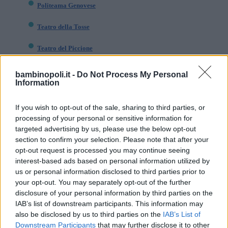
Politeama Genovese
Teatro della Tosse
Teatro del Piccione
I teatri dei burattini a Genova
bambinopoli.it -
Do Not Process My Personal
BIOSFERA o BOLLA
Information
La
Biosfera
è un luogo particolare,
un luogo in cui la natura regna
If you wish to opt-out of the sale, sharing to third parties, or
processing of your personal or sensitive information for
sovrana, dove le opere d’arte non
targeted advertising by us, please use the below opt-out
sono quadri o statue, ma piante,
section to confirm your selection. Please note that after your
alberi, arbusti, rami, foglie…. Si trova
opt-out request is processed you may continue seeing
al
Porto Antico
e dagli habitué è
interest-based ads based on personal information utilized by
us or personal information disclosed to third parties prior to
conosciuta come
“Bolla”
. Qui, oltre a
your opt-out. You may separately opt-out of the further
esemplari unici quali piante tropicali,
disclosure of your personal information by third parties on the
ficus benjamin
alti più di 9 metri,
IAB’s list of downstream participants. This information may
piante “
bottiglia”
, di caffè, cacao,
also be disclosed by us to third parties on the
IAB’s List of
Downstream Participants
that may further disclose it to other
vaniglia, gomma, pepe…, vivono