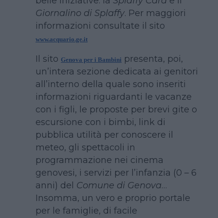
belle iniziative: la
Splaffy Card
e il
Giornalino di Splaffy
. Per maggiori
informazioni consultate il sito
www.acquario.ge.it
Il sito
presenta, poi,
Genova per i Bambini
un’intera sezione dedicata ai genitori
all’interno della quale sono inseriti
informazioni riguardanti le vacanze
con i figli, le proposte per brevi gite o
escursione con i bimbi, link di
pubblica utilità per conoscere il
meteo, gli spettacoli in
programmazione nei cinema
genovesi, i servizi per l’infanzia (0 – 6
anni) del
Comune di Genova
…
Insomma, un vero e proprio portale
per le famiglie, di facile