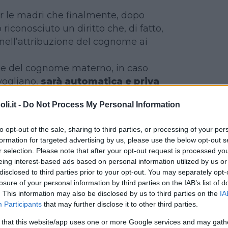
r le madri che finalmente, dopo
 riconosciuto un diritto che, di fatto,
 nell’attribuzione del cognome ai
zione del cognome materno, in caso
 vogliano,
sarà automatica e priva
ratici e attese
sin dal momento
i.it -
Do Not Process My Personal Information
in questi giorni, accogliendo la
lla Corte d’Appello di Genova, è
to opt-out of the sale, sharing to third parties, or processing of your per
ttima l’attribuzione automatica del
formation for targeted advertising by us, please use the below opt-out s
so di disaccordo in merito dei
r selection. Please note that after your opt-out request is processed y
eing interest-based ads based on personal information utilized by us or
disclosed to third parties prior to your opt-out. You may separately opt-
rimento a un disegno di legge del
losure of your personal information by third parties on the IAB’s list of
, sepolto da due anni in Senato, ha
. This information may also be disclosed by us to third parties on the
IA
a papà e mamma non trovino un
Participants
that may further disclose it to other third parties.
a dare al piccolo, questo verrà
 that this website/app uses one or more Google services and may gath
ordine alfabetico.