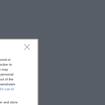
sonal or
ection to
ou may
 personal
out of the
 downstream
B’s List of
er and store