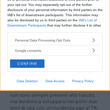
your opt-out. You may separately opt-out of the further
disclosure of your personal information by third parties on the
La buona notizia è che non sempre il
IAB’s list of downstream participants. This information may
CMV contratto in gravidanza passa al
also be disclosed by us to third parties on the
IAB’s List of
bambino.
Downstream Participants
that may further disclose it to other
third parties.
La cattiva notizia è che se ciò avviene,
ovvero se il virus passa attraverso la
Please note that this website/app uses one or more Google
Personal Data Processing Opt Outs
placenta, le conseguenze sulla salute
services and may gather and store information including but
not limited to your visit or usage behaviour. You may click to
del nascituro possono essere anche
Google consents
grant or deny consent to Google and its third-party tags to
gravi.
use your data for below specified purposes in below Google
Tra i rischi più gravi e diffusi sordità
CONFIRM
consent section.
neurosensoriale non genetica in età
pediatrica.
Data Deletion
Data Access
Privacy Policy
Possono, poi, svilupparsi deficit
visivi, motori e intellettivi.
I deficit
non sono sempre presenti alla nascita,
ma tendono a svilupparsi nei primi due
anni di vita, con un’incidenza pari al 7%.