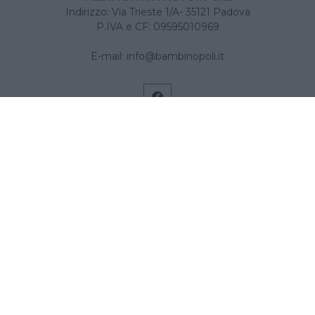
Indirizzo: Via Trieste 1/A- 35121 Padova
P.IVA e CF: 09595010969
E-mail:
info@bambinopoli.it
Navigazione
Concepire
Donna
Età Prescolare
Età Scolare
Feste
Gravidanza
Neonato