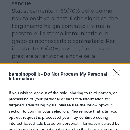
sangue.
Statisticamente, il 60/70% delle donne
risulta positiva al test. Il che significa che
l’organismo ha già contratto il virus in
passato e il sistema immunitario è in
grado di riconoscerlo e contrastarlo. Per
il restante 30/40%, invece, è necessario
prestare attenzione, anche se, a
differenza, per esempio, della toxo, non
è semplice evitare di entrare in conttato
bambinopoli.it -
Do Not Process My Personal
con il virus, dal momento che non
Information
presenta una particolare sintomatologia
If you wish to opt-out of the sale, sharing to third parties, or
in chi lo contrae.
processing of your personal or sensitive information for
targeted advertising by us, please use the below opt-out
COSA SUCCEDE SE SI CONTRAE IL
section to confirm your selection. Please note that after your
opt-out request is processed you may continue seeing
VIRUS IN GRAVIDANZA
interest-based ads based on personal information utilized by
us or personal information disclosed to third parties prior to