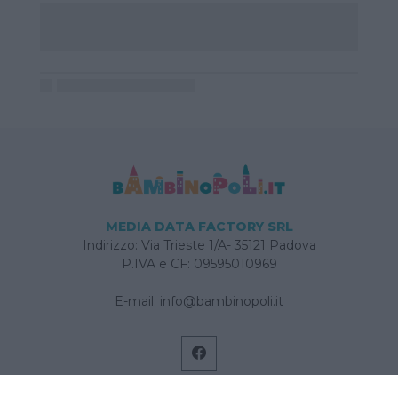
MEDIA DATA FACTORY SRL
Indirizzo: Via Trieste 1/A- 35121 Padova
P.IVA e CF: 09595010969
E-mail:
info@bambinopoli.it