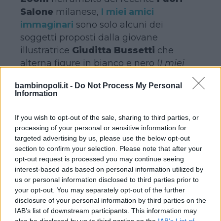
Salone
milanese,
I miei amici
immaginari
sono solo alcuni dei
soggetti proposti dalla giovane
illustratrice
Giuditta Bussetti
che
alterna figure in bianco e nero (
I miei
amici immaginari
,
Cielo stellato
,
PIccole
bambinopoli.it -
Do Not Process My Personal
pesti
,
Il mondo è bello perché è vario
) ad
Information
altre più classiche a colori (
Mare
,
Spazio
,
Uccellini
…).
If you wish to opt-out of the sale, sharing to third parties, or
In tutti i casi, si tratta sempre di
processing of your personal or sensitive information for
targeted advertising by us, please use the below opt-out
immagine molto delicate pensate sia
section to confirm your selection. Please note that after your
per la stanzetta dei bebè, sia per quella
opt-out request is processed you may continue seeing
dei bambini un po’ più grandicelli.
interest-based ads based on personal information utilized by
us or personal information disclosed to third parties prior to
your opt-out. You may separately opt-out of the further
disclosure of your personal information by third parties on the
Continua a leggere dopo la pubblicità
IAB’s list of downstream participants. This information may