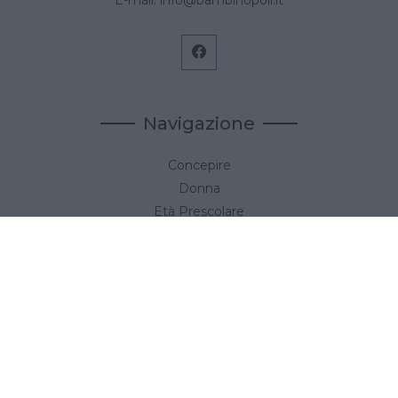
E-mail:
info@bambinopoli.it
Navigazione
Concepire
Donna
Età Prescolare
Età Scolare
Feste
Gravidanza
Neonato
Accedi
Link utili