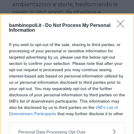
ambientazioni e storie, trasformando le
pareti in libri aperti da sfogliare e
guardare.
bambinopoli.it -
Do Not Process My Personal
Soluzioni di questo tipo sono
Information
particolarmente indicate per la stanza
dei bambini, per trasformarle in mondi
If you wish to opt-out of the sale, sharing to third parties, or
magici dove i piccoli possano coltivare i
processing of your personal or sensitive information for
targeted advertising by us, please use the below opt-out
loro sogni e dare sfogo alla loro fantasia
section to confirm your selection. Please note that after your
e creatività.
opt-out request is processed you may continue seeing
Vi segnaliamo, dunque, qualche sito su
interest-based ads based on personal information utilized by
cui è possibile acquistare, a prezzi tutto
us or personal information disclosed to third parties prior to
your opt-out. You may separately opt-out of the further
sommato competitivi, wall stickers di
disclosure of your personal information by third parties on the
ogni forma e dimensione. Una ricerca
IAB’s list of downstream participants. This information may
più approfondita, però, vi consentirà di
also be disclosed by us to third parties on the
IAB’s List of
entrare personalmente in questo
Downstream Participants
that may further disclose it to other
third parties.
meraviglioso mondo e scoprire
personalmente le innumerevoli
Please note that this website/app uses one or more Google
Personal Data Processing Opt Outs