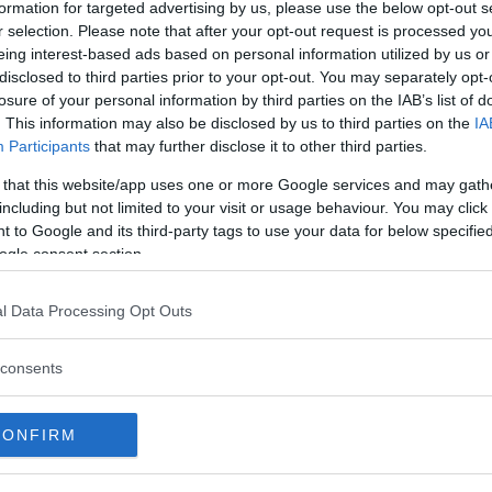
formation for targeted advertising by us, please use the below opt-out s
 merenda. Il costo è di 25€ per nuclei
r selection. Please note that after your opt-out request is processed y
nzo non è compreso nel prezzo ma
eing interest-based ads based on personal information utilized by us or
l costo di 20€ a persona. La
disclosed to third parties prior to your opt-out. You may separately opt-
atoria
losure of your personal information by third parties on the IAB’s list of
. This information may also be disclosed by us to third parties on the
IA
rossime attività organizzare alla
Participants
that may further disclose it to other third parties.
i prossimi mesi: a ottobre
 that this website/app uses one or more Google services and may gath
 alla costruzione di giochi con
including but not limited to your visit or usage behaviour. You may click 
. A novembre corsi di cucina per
 to Google and its third-party tags to use your data for below specifi
agliatelle e agnolotti. A dicembre
ogle consent section.
epe con grandi statue di legno da
l Data Processing Opt Outs
PARELLO
consents
parello (PC)
CONFIRM
llo.it
mbre 2009