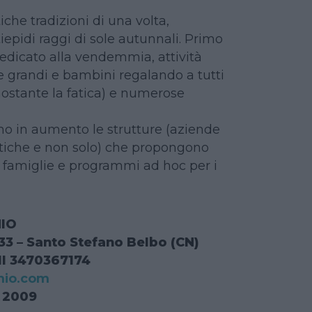
iche tradizioni di una volta,
iepidi raggi di sole autunnali. Primo
dicato alla vendemmia, attività
grandi e bambini regalando a tutti
nostante la fatica) e numerose
no in aumento le strutture (aziende
attiche e non solo) che propongono
er famiglie e programmi ad hoc per i
HIO
 33 – Santo Stefano Belbo (CN)
ll 3470367174
hio.com
 2009