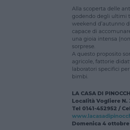
Alla scoperta delle ant
godendo degli ultimi t
weekend d’autunno de
capace di accomunare 
una gioia intensa (no
sorprese.
A questo proposito so
agricole, fattorie did
laboratori specifici p
bimbi.
LA CASA DI PINOCC
Località Vogliere N.
Tel 0141-452952 / Ce
www.lacasadipinocc
Domenica 4 ottobre