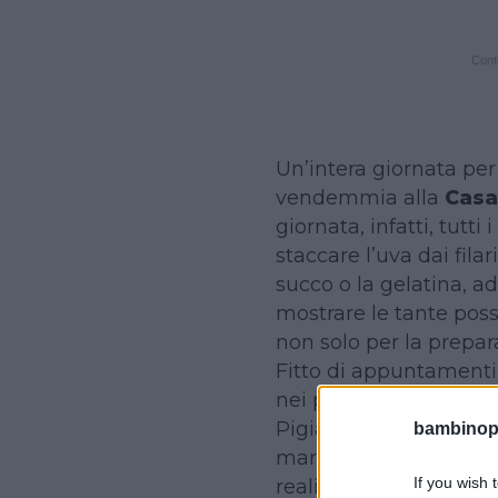
Conti
Un’intera giornata per
vendemmia alla
Casa
giornata, infatti, tutt
staccare l’uva dai filari
succo o la gelatina, a
mostrare le tante possi
non solo per la prepar
Fitto di appuntamenti
nei pressi della strut
Pigiatura a mano nelle
bambinopol
marmellate e succhi. E
If you wish 
realizzati dai bimbi pr