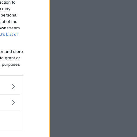
ection to
ou may
 personal
out of the
 downstream
B’s List of
er and store
to grant or
ed purposes