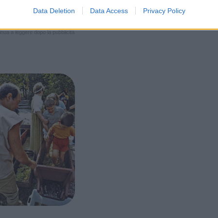
Data Deletion
Data Access
Privacy Policy
nua a leggere dopo la pubblicità