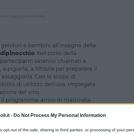
nua a leggere dopo la pubblicità
 genitori e bambini all’insegna della
dipinocchio
. Nel corso della
i i partecipanti saranno chiamati a
, a pigiarla, a filtrarla per preparare il
d assaggiarla. Con lo scopo di
bilità di utilizzo dell’uva, impiegata
azione del vino.
 il programma: arrivo in mattinata
tura e iscrizione. Vendemmia.
 tinozze. Preparazione di gelatine,
i.it -
Do Not Process My Personal Information
tichettatura dei vasetti con i disegni
to opt-out of the sale, sharing to third parties, or processing of your per
esenti. Inoltre, pranzo in agriturismo