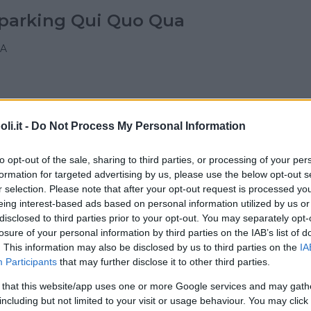
parking Qui Quo Qua
A
i.it -
Do Not Process My Personal Information
iazione piccoli e grandi
lando
to opt-out of the sale, sharing to third parties, or processing of your per
formation for targeted advertising by us, please use the below opt-out s
E
r selection. Please note that after your opt-out request is processed y
 (TORINO)
eing interest-based ads based on personal information utilized by us or
disclosed to third parties prior to your opt-out. You may separately opt-
losure of your personal information by third parties on the IAB’s list of
. This information may also be disclosed by us to third parties on the
IA
Participants
that may further disclose it to other third parties.
house soc. Coop. Sociale
 that this website/app uses one or more Google services and may gath
including but not limited to your visit or usage behaviour. You may click 