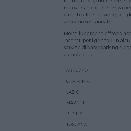
In tutta Italia, ludoteche e s
muoversi e correre senza peri
e molte altre province, scegli
abbiamo selezionato.
Molte ludoteche offrono anch
incontri per i genitori. In al
servizio di baby parking e baby 
compleanno.
ABRUZZO
CAMPANIA
LAZIO
MARCHE
PUGLIA
TOSCANA