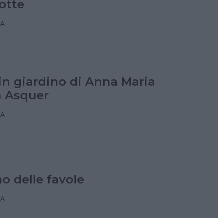
otte
A
in giardino di Anna Maria
a Asquer
A
no delle favole
A