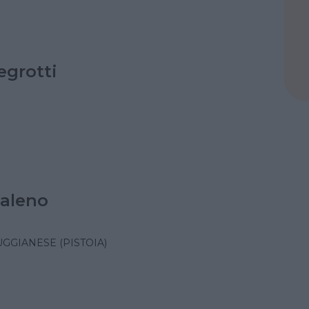
legrotti
aleno
GGIANESE (PISTOIA)