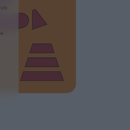
nze,
e
he