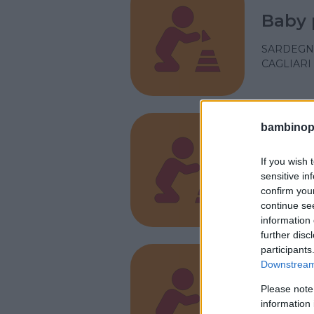
Baby 
SARDEGN
CAGLIARI
bambinopol
Assoc
Gioco
If you wish 
sensitive in
PIEMONT
confirm you
COLLEGNO
continue se
information 
further disc
participants
Downstream 
Play 
Please note
information 
LAZIO