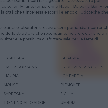
pazi per bambini con tanti giocattoli, attrezzature per
colo, libri. Milano,Roma,Torino Napoli, Bologna, Bari Fire
 la città che ti interessa e scorri l’elenco di ludoteche ch
e anche laboratori creativi e corsi pomeridiani con anc
cune delle strutture che recensiamo, inoltre, c’è anche un
sitter e la possibilità di affittare sale per le feste di
BASILICATA
CALABRIA
EMILIA-ROMAGNA
FRIULI-VENEZIA GIULIA
LIGURIA
LOMBARDIA
MOLISE
PIEMONTE
SARDEGNA
SICILIA
TRENTINO-ALTO ADIGE
UMBRIA