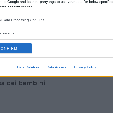
 to Google and its third-party tags to use your data for below specifi
ogle consent section.
l Data Processing Opt Outs
consents
doteca di Sabrina
CONFIRM
Data Deletion
Data Access
Privacy Policy
sa dei bambini