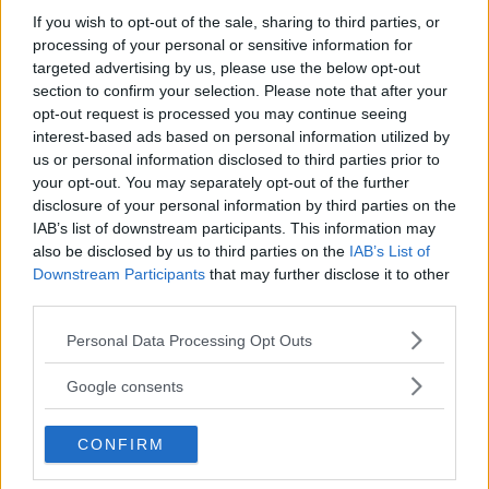
If you wish to opt-out of the sale, sharing to third parties, or
processing of your personal or sensitive information for
targeted advertising by us, please use the below opt-out
section to confirm your selection. Please note that after your
Kinderheim
opt-out request is processed you may continue seeing
interest-based ads based on personal information utilized by
us or personal information disclosed to third parties prior to
your opt-out. You may separately opt-out of the further
disclosure of your personal information by third parties on the
IAB’s list of downstream participants. This information may
Baby Sitter
also be disclosed by us to third parties on the
IAB’s List of
Downstream Participants
that may further disclose it to other
third parties.
Please note that this website/app uses one or more Google
Personal Data Processing Opt Outs
services and may gather and store information including but
not limited to your visit or usage behaviour. You may click to
Google consents
Parchi
grant or deny consent to Google and its third-party tags to
use your data for below specified purposes in below Google
CONFIRM
consent section.