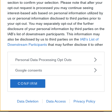
section to confirm your selection. Please note that after your
opt-out request is processed you may continue seeing
interest-based ads based on personal information utilized by
us or personal information disclosed to third parties prior to
your opt-out. You may separately opt-out of the further
disclosure of your personal information by third parties on the
Asili Nido
IAB’s list of downstream participants. This information may
also be disclosed by us to third parties on the
IAB’s List of
Downstream Participants
that may further disclose it to other
third parties.
Please note that this website/app uses one or more Google
Personal Data Processing Opt Outs
Feste
services and may gather and store information including but
not limited to your visit or usage behaviour. You may click to
Google consents
grant or deny consent to Google and its third-party tags to
use your data for below specified purposes in below Google
CONFIRM
consent section.
Kinderheim
Data Deletion
Data Access
Privacy Policy