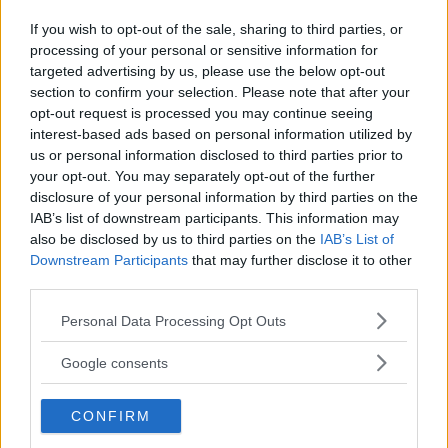
If you wish to opt-out of the sale, sharing to third parties, or
processing of your personal or sensitive information for
targeted advertising by us, please use the below opt-out
section to confirm your selection. Please note that after your
opt-out request is processed you may continue seeing
Laboratori creativi per bambini
interest-based ads based on personal information utilized by
us or personal information disclosed to third parties prior to
your opt-out. You may separately opt-out of the further
disclosure of your personal information by third parties on the
IAB’s list of downstream participants. This information may
also be disclosed by us to third parties on the
IAB’s List of
Downstream Participants
that may further disclose it to other
Asili Nido
third parties.
Please note that this website/app uses one or more Google
Personal Data Processing Opt Outs
services and may gather and store information including but
not limited to your visit or usage behaviour. You may click to
Google consents
grant or deny consent to Google and its third-party tags to
Feste
use your data for below specified purposes in below Google
CONFIRM
consent section.