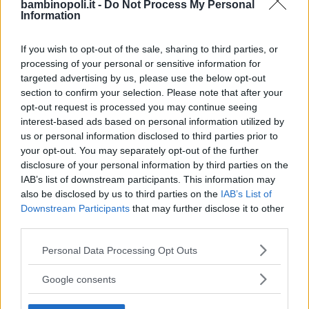
bambinopoli.it -
Do Not Process My Personal
Information
If you wish to opt-out of the sale, sharing to third parties, or
Corsi di Lingua per bambini
processing of your personal or sensitive information for
targeted advertising by us, please use the below opt-out
section to confirm your selection. Please note that after your
opt-out request is processed you may continue seeing
interest-based ads based on personal information utilized by
us or personal information disclosed to third parties prior to
Laboratori creativi per bambini
your opt-out. You may separately opt-out of the further
disclosure of your personal information by third parties on the
IAB’s list of downstream participants. This information may
also be disclosed by us to third parties on the
IAB’s List of
Downstream Participants
that may further disclose it to other
third parties.
Asili Nido
Please note that this website/app uses one or more Google
Personal Data Processing Opt Outs
services and may gather and store information including but
not limited to your visit or usage behaviour. You may click to
Google consents
grant or deny consent to Google and its third-party tags to
use your data for below specified purposes in below Google