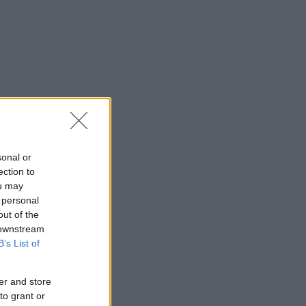
sonal or
ection to
ou may
 personal
out of the
 downstream
B’s List of
er and store
to grant or