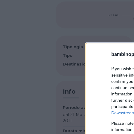
SHARE
Tipologia
bambinopol
Tipo
Albergo
Destinazione
Mare
If you wish 
sensitive in
confirm you
continue se
Info
information 
further disc
participants
Periodo apertura
Downstream 
dal 21 Marzo al 12 Novembre
2011
Please note
information 
Durata minima soggiorno