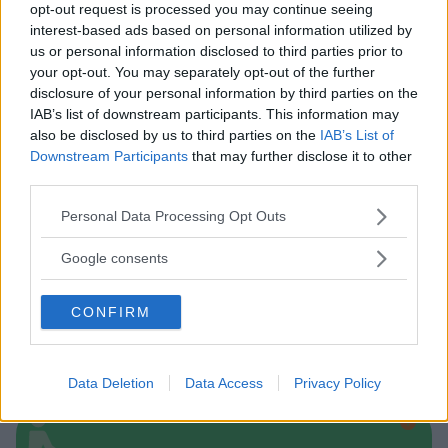
opt-out request is processed you may continue seeing
interest-based ads based on personal information utilized by
us or personal information disclosed to third parties prior to
Asili Nido
your opt-out. You may separately opt-out of the further
disclosure of your personal information by third parties on the
IAB’s list of downstream participants. This information may
also be disclosed by us to third parties on the
IAB’s List of
Downstream Participants
that may further disclose it to other
third parties.
Feste
Please note that this website/app uses one or more Google
Personal Data Processing Opt Outs
services and may gather and store information including but
not limited to your visit or usage behaviour. You may click to
Google consents
grant or deny consent to Google and its third-party tags to
use your data for below specified purposes in below Google
CONFIRM
consent section.
Kinderheim
Data Deletion
Data Access
Privacy Policy