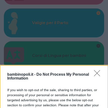
Valigie per il Parto
Corsi di Lingua per bambini
bambinopoli.it -
Do Not Process My Personal
Information
Laboratori creativi per bambini
If you wish to opt-out of the sale, sharing to third parties, or
processing of your personal or sensitive information for
targeted advertising by us, please use the below opt-out
section to confirm your selection. Please note that after your