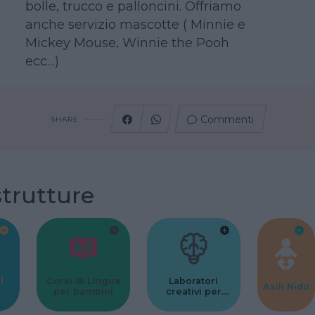
bolle, trucco e palloncini. Offriamo
anche servizio mascotte ( Minnie e
Mickey Mouse, Winnie the Pooh
ecc…)
Commenti
SHARE
strutture
l
Corsi di Lingua
Laboratori
Asili Nido
per bambini
creativi per
bambini