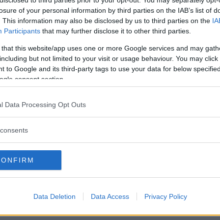
disclosed to third parties prior to your opt-out. You may separately opt-
losure of your personal information by third parties on the IAB’s list of
. This information may also be disclosed by us to third parties on the
IA
Participants
that may further disclose it to other third parties.
Il servizio di animazione è attivo a
 that this website/app uses one or more Google services and may gath
Milano, Bergamo, Lodi, Monza-
including but not limited to your visit or usage behaviour. You may click 
 to Google and its third-party tags to use your data for below specifi
Brianza, Lecco
ogle consent section.
Entra nel magico mondo di
Animazioni Marisa con l’esperienza e
l Data Processing Opt Outs
professionalità che ci caratterizza
organizziamo feste di compleanno a
consents
tema da 1 a 12 anni: Minions, Yo soy
Luna, Spiderman, Pijiamini,
Oceania/Vaiana, principesse e molte
CONFIRM
altre… Nei tuoi ricevimenti,
matrimoni, comunioni, battesimi i
Data Deletion
Data Access
Privacy Policy
bambini li intratteniamo noi con
laboratori creativi, cacce al tesoro,