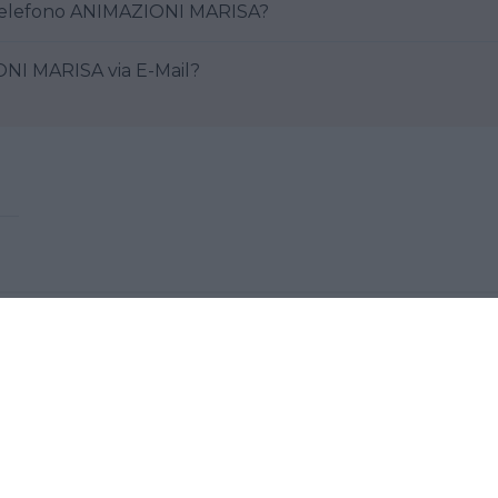
Come posso contattare al telefono ANIMAZIONI MARISA?
are ANIMAZIONI MARISA via E-Mail?