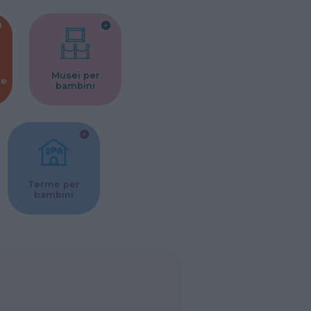
Musei per
ne
bambini
Terme per
bambini