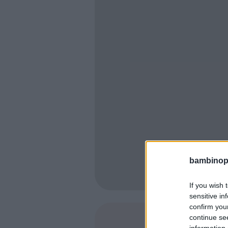
bambinopol
If you wish 
sensitive in
confirm you
continue se
SHARE