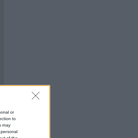
sonal or
ection to
ou may
 personal