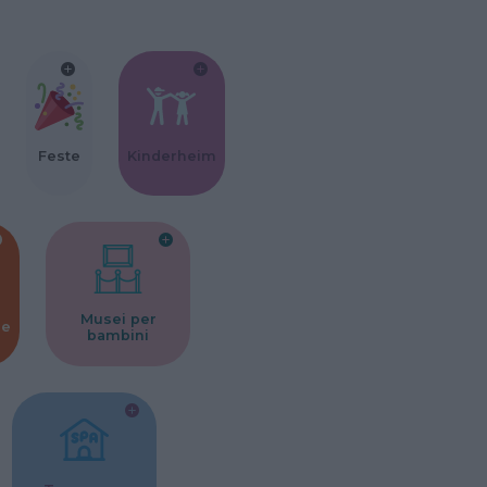
Feste
Kinderheim
Musei per
ne
bambini