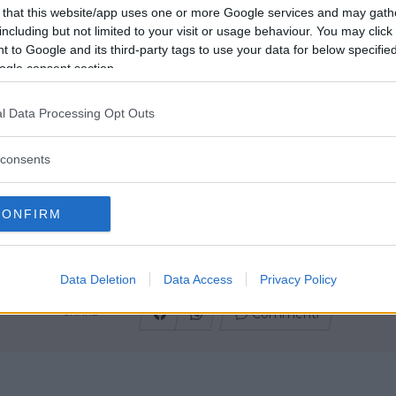
 that this website/app uses one or more Google services and may gath
including but not limited to your visit or usage behaviour. You may click 
Il servizio di animazione è attivo a
 to Google and its third-party tags to use your data for below specifi
Torino e provincia
ogle consent section.
Creatori di Sorrisi è un franchising
attivo in diverse regioni italiane che
l Data Processing Opt Outs
organizza feste personalizzate e
festa a tema in base alle esigenze
consents
della clientela adatte a bambini dai 3
ai 12 anni. A dosposizione
CONFIRM
gratuitamente un servizio di party
planner per chiunque lo desideri.
Data Deletion
Data Access
Privacy Policy
Commenti
SHARE