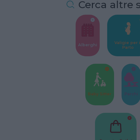
Cerca altre 
Valigie per i
Alberghi
Parto
Baby Sitter
Parchi