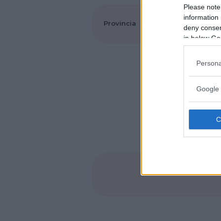
Please note
information 
Provincia
Torino
deny consent
in below Go
Persona
Google 