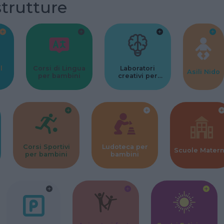
strutture
l
Corsi di Lingua
Laboratori
Asili Nido
per bambini
creativi per
bambini
Corsi Sportivi
Ludoteca per
Scuole Mater
per bambini
bambini