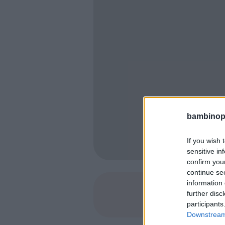
bambinopol
If you wish 
sensitive in
confirm you
continue se
information 
further disc
SHARE
participants
Downstream 