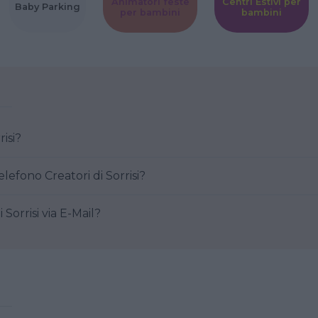
Animatori feste
Centri Estivi per
Baby Parking
per bambini
bambini
Sorrisi?
Come posso contattare al telefono Creatori di Sorrisi?
Creatori di Sorrisi via E-Mail?