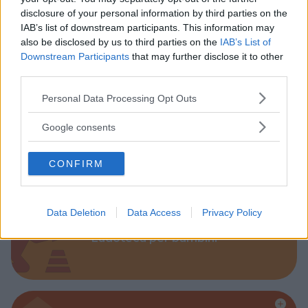
disclosure of your personal information by third parties on the
IAB’s list of downstream participants. This information may
also be disclosed by us to third parties on the
IAB’s List of
Parchi
Downstream Participants
that may further disclose it to other
third parties.
Please note that this website/app uses one or more Google
Personal Data Processing Opt Outs
services and may gather and store information including but
not limited to your visit or usage behaviour. You may click to
Google consents
grant or deny consent to Google and its third-party tags to
Corsi Sportivi per bambini
use your data for below specified purposes in below Google
CONFIRM
consent section.
Data Deletion
Data Access
Privacy Policy
Ludoteca per bambini