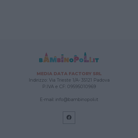
scenografico, costumi per tutti i bambini,
giochi a tema, micro magia, sculture
palloncini…
MEDIA DATA FACTORY SRL
Indirizzo: Via Trieste 1/A- 35121 Padova
P.IVA e CF: 09595010969
E-mail:
info@bambinopoli.it