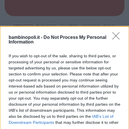
ABRUZZO
•
BASILICATA
•
CALABRIA
•
CAMPANIA
•
EMILIA-
ROMAGNA
•
FRIULI-VENEZIA GIULIA
•
LAZIO
•
LIGURIA
•
TRENTINO-ALTO ADIGE
•
VALLE D'AOSTA
•
MOLISE
•
bambinopoli.it -
Do Not Process My Personal
SARDEGNA
•
LOMBARDIA
•
PIEMONTE
•
PUGLIA
•
MARCHE
•
Information
TOSCANA
•
UMBRIA
•
VENETO
•
SICILIA
GAIS EVENTS
If you wish to opt-out of the sale, sharing to third parties, or
info@gaisevents.it
processing of your personal or sensitive information for
targeted advertising by us, please use the below opt-out
Il servizio di animazione è attivo in tutta Italia
section to confirm your selection. Please note that after your
GAIS world, attiva dal 2008, è una location
opt-out request is processed you may continue seeing
interest-based ads based on personal information utilized by
situata in pieno centro a Bergamo, nata da
us or personal information disclosed to third parties prior to
un’idea di Daniela Rota. Il plus di Gais World
your opt-out. You may separately opt-out of the further
sta proprio nella professionalità del suo staff
disclosure of your personal information by third parties on the
di animazione, nella cura per i dettagli e nella
IAB’s list of downstream participants. This information may
capacità di studiare e organizzare ogni party,
also be disclosed by us to third parties on the
IAB’s List of
personalizzandolo, secondo le esigenze del
Downstream Participants
that may further disclose it to other
cliente.
third parties.