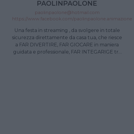
PAOLINPAOLONE
paolinpaolone@hotmail.com
https://www.facebook.com/paolinpaolone.animazione
Una festa in streaming , da svolgere in totale
sicurezza direttamente da casa tua, che riesce
a FAR DIVERTIRE, FAR GIOCARE in maniera
guidata e professionale, FAR INTEGARIGE tra
loro i bambini,FAR PASSARE al festeggiato
una giornata SPECIALE, anche in questo
strano periodo. ECCO COSA TROVI NEL
DIGITAL PARTY: Ivito digitale da girare a tutti
gli invitati, Accoglienza di un animatore
professionista, Animazione ed intrattenimento
per far giocare e divertire gli invitati, Quiz
digitali, Musica e ballo, Momento torta COME
FUNZIONA IL DIGITAL PARTY : Tutti gli invitati
tramite un semplice link, si potranno
connettere tramite una piattaforma di