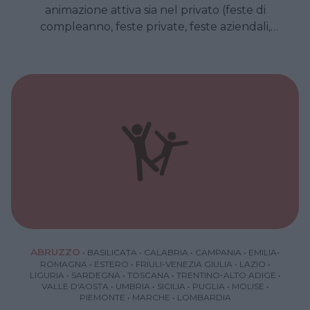
animazione attiva sia nel privato (feste di
compleanno, feste private, feste aziendali,
cerimonie religiose…) sia nel pubblico
(animazione nei centri commerciali, in piazza,
nei parchi divertimenti, nei resort e nei villaggi
vacanza, all’interno di programmi televisivi…).
ABRUZZO
•
BASILICATA
•
CALABRIA
•
CAMPANIA
•
EMILIA-
ROMAGNA
•
ESTERO
•
FRIULI-VENEZIA GIULIA
•
LAZIO
•
LIGURIA
•
SARDEGNA
•
TOSCANA
•
TRENTINO-ALTO ADIGE
•
VALLE D'AOSTA
•
UMBRIA
•
SICILIA
•
PUGLIA
•
MOLISE
•
PIEMONTE
•
MARCHE
•
LOMBARDIA