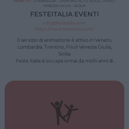
VENETO
•
LOMBARDIA
•
TRENTINO-ALTO ADIGE
•
FRIULI-
VENEZIA GIULIA
•
SICILIA
FESTEITALIA EVENTI
info@festeitalia.com
https://www.festeitalia.com/
Il servizio di animazione è attivo in Veneto,
Lombardia, Trentino, Friuli Venezia Giulia,
Sicilia
Feste Italia si occupa ormai da molti anni di
intrattenimento e animazione per i più piccoli.
Dalla feste di compleanno, ai ricevimenti,
battesimi matrimonio a qualsiasi cerimonia.
L’età minima dei bambini è di 3 anni. Lo staff è
composto da animatori e artisti qualificati, in
grado di intrattenere i piccoli con truccabimbi,
palloncini scultura, giochi e musica, magia,
caricature, spettacoli di marionette, bolle di
sapone e tanto altro ancora!