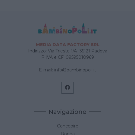
videoconferenza in una camera virtuale, per
giocare insieme direttamente dal loro
supporto digitale ( pc, tablet, cellulare ). Una
volta riuniti tutti gli invitati l’animatore darà
inizio alla festa, con giochi , balli e tanto
divertimento per una durata di circa 1 ora e 30
MEDIA DATA FACTORY SRL
minuti, un pomeriggio diverso per rendere
Indirizzo: Via Trieste 1/A- 35121 Padova
speciale il tuo compleanno.
P.IVA e CF: 09595010969
E-mail:
info@bambinopoli.it
Navigazione
Concepire
Donna