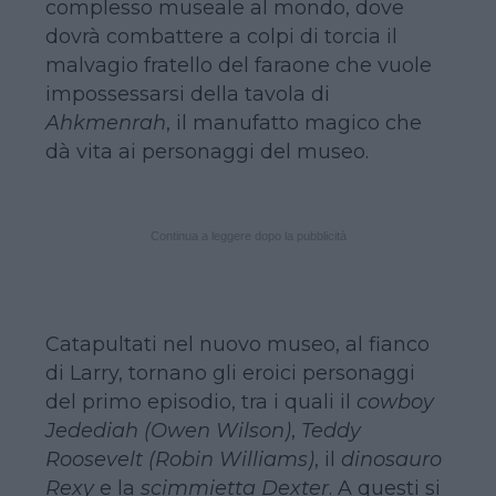
complesso museale al mondo, dove
dovrà combattere a colpi di torcia il
malvagio fratello del faraone che vuole
impossessarsi della tavola di
Ahkmenrah
, il manufatto magico che
dà vita ai personaggi del museo.
Continua a leggere dopo la pubblicità
Catapultati nel nuovo museo, al fianco
di Larry, tornano gli eroici personaggi
del primo episodio, tra i quali il
cowboy
Jedediah (Owen Wilson)
,
Teddy
Roosevelt (Robin Williams)
, il
dinosauro
Rexy
e la
scimmietta Dexter
. A questi si