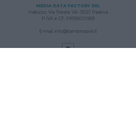
MEDIA DATA FACTORY SRL
Indirizzo: Via Trieste 1/A- 35121 Padova
P.IVA e CF: 09595010969
E-mail:
info@bambinopoli.it
Navigazione
Concepire
Donna
Età Prescolare
Età Scolare
Feste
Gravidanza
Neonato