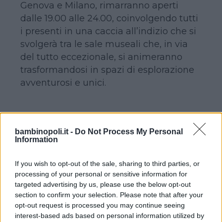
Genova e Milano, rimarranno aperti
dalle 19.00 alle 24.00, coinvolgendo tutti
i presenti in una caccia all’indizio che si
svolgerà tra le sale museali che, in via
del tutto eccezionale, si animeranno
trasformandosi in spazi di esplorazione
avventurosi e unici.
Continua a leggere dopo la pubblicità
bambinopoli.it -
Do Not Process My Personal
Information
If you wish to opt-out of the sale, sharing to third parties, or
Tra animali preistorici, maestosi
processing of your personal or sensitive information for
transatlantici e aerei d’epoca, infatti,
targeted advertising by us, please use the below opt-out
sotto l’occhio vigile del più famoso
section to confirm your selection. Please note that after your
opt-out request is processed you may continue seeing
guardiano notturno del cinema
interest-based ads based on personal information utilized by
contemporaneo,
Larry
, chiamato per