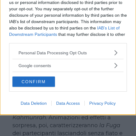
us or personal information disclosed to third parties prior to
l’occasione ad aprire le porte del museo
your opt-out. You may separately opt-out of the further
e a condurre i visitatori verso l’ingresso e
disclosure of your personal information by third parties on the
IAB’s list of downstream participants. This information may
a dar inizio alla caccia, gli “esploratori”
also be disclosed by us to third parties on the
IAB’s List of
potranno prendere parte a un’avventura
Downstream Participants
that may further disclose it to other
unica nel suo genere e irripetibile
third parties.
proprio grazie alla presenza degli attori
Please note that this website/app uses one or more Google
Personal Data Processing Opt Outs
in carne e ossa del film. Non solo
Larry
,
services and may gather and store information including but
infatti, si prenderà cura dei visitatori, ma
not limited to your visit or usage behaviour. You may click to
Google consents
anche gli altri protagonisti della
grant or deny consent to Google and its third-party tags to
use your data for below specified purposes in below Google
pellicola:
il cowboy Jedediah
, dalle
CONFIRM
consent section.
piccole dimensioni ma dal grande
coraggio, l’affascinante
aviatrice Amelia
.
l’imperatore
Napoleone Bonaparte
, e il
Data Deletion
Data Access
Privacy Policy
terribile quanto simpatico
Faraone
Kahmunrah
. Animazioni ed effetti a
sorpresa, poi, caratterizzeranno
la Fuga
dei partecipanti lasciandoli senza fiato e