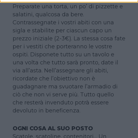
Preparate una torta, un po’ di pizzette e
salatini, qualcosa da bere.
Contrassegnate i vostri abiti con una
sigla e stabilite per ciascun capo un
prezzo iniziale (2-3€). La stessa cosa fate
per i vestiti che porteranno le vostre
ospiti. Disponete tutto su un tavolo e
una volta che tutto sarà pronto, date il
via all’asta. Nell’assegnare gli abiti,
ricordate che l’obiettivo non è
guadagnare ma svuotare l’armadio di
ciò che non vi serve più. Tutto quello
che resterà invenduto potrà essere
devoluto in beneficenza.
OGNI COSA AL SUO POSTO
Scatole, scatoline, contenitori… Un