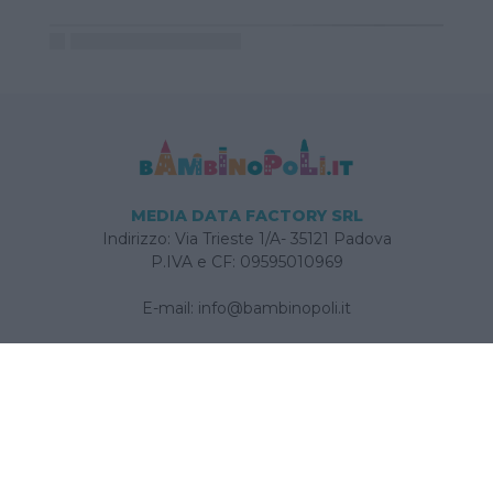
MEDIA DATA FACTORY SRL
Indirizzo: Via Trieste 1/A- 35121 Padova
P.IVA e CF: 09595010969
E-mail:
info@bambinopoli.it
Navigazione