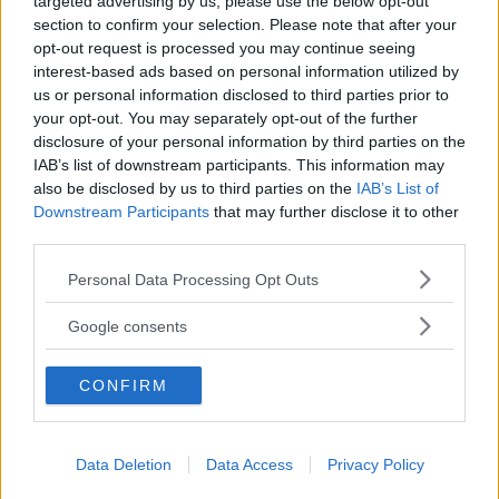
targeted advertising by us, please use the below opt-out
scartati, telefonare a una decina di
section to confirm your selection. Please note that after your
amiche e fissare un pomeriggio in cui
opt-out request is processed you may continue seeing
organizzare un
mercatino dell’usato
interest-based ads based on personal information utilized by
in cui ciascuno vende (al miglior
us or personal information disclosed to third parties prior to
your opt-out. You may separately opt-out of the further
offerente) gli abiti che non usa più.
disclosure of your personal information by third parties on the
IAB’s list of downstream participants. This information may
also be disclosed by us to third parties on the
IAB’s List of
Downstream Participants
that may further disclose it to other
Continua a leggere dopo la pubblicità
third parties.
Please note that this website/app uses one or more Google
Personal Data Processing Opt Outs
services and may gather and store information including but
L’ASTA DELL’USATO
not limited to your visit or usage behaviour. You may click to
Google consents
grant or deny consent to Google and its third-party tags to
Organizzare un mercatino dell’usato è
use your data for below specified purposes in below Google
semplice e molto divertente. Fissate un
CONFIRM
consent section.
pomeriggio in cui siete libere (per
esempio il sabato). Invitate una decina
di amiche (che a loro volta potranno
Data Deletion
Data Access
Privacy Policy
provare a vendere le loro cose).