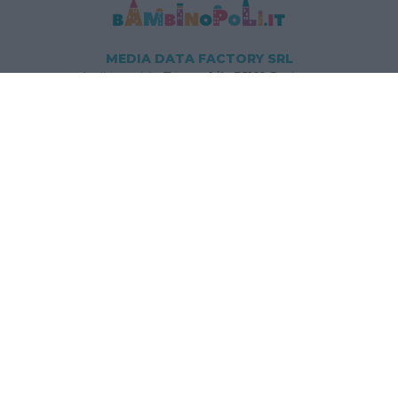
MEDIA DATA FACTORY SRL
Indirizzo: Via Trieste 1/A- 35121 Padova
P.IVA e CF: 09595010969
E-mail:
info@bambinopoli.it
Navigazione
Concepire
Donna
Età Prescolare
Età Scolare
Feste