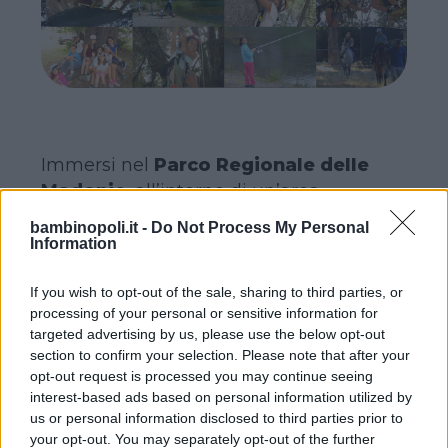
Immersi nel
Parco Regionale delle
Madonie
, all’interno di un’area
naturalistica di grande pregio, i bambini
bambinopoli.it -
Do Not Process My Personal
avranno la possibilità di mettere alla
Information
prova il loro coraggio attraverso
numerose ‘sfide’ all’insegna
If you wish to opt-out of the sale, sharing to third parties, or
processing of your personal or sensitive information for
dell’avventura, pensate non solo per
targeted advertising by us, please use the below opt-out
essere divertenti, ma per stimolarli dal
section to confirm your selection. Please note that after your
punto di vista intellettivo.
opt-out request is processed you may continue seeing
Al centro della proposta formativa,
la
interest-based ads based on personal information utilized by
us or personal information disclosed to third parties prior to
creazione del gruppo, la
your opt-out. You may separately opt-out of the further