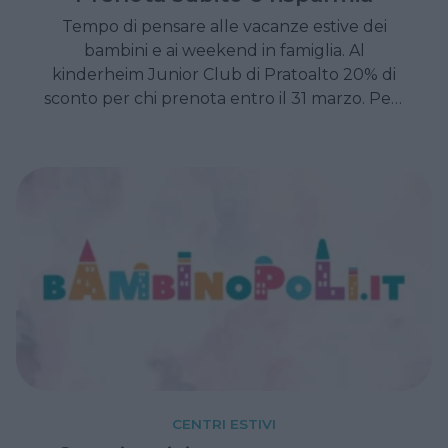
Tempo di pensare alle vacanze estive dei
bambini e ai weekend in famiglia. Al
kinderheim Junior Club di Pratoalto 20% di
sconto per chi prenota entro il 31 marzo. Per i
weekend in famiglia, invece, prezzo speciale di
110€ per tutti comprensivi di cena,
pernottamento e prima colazione a
prescindere dal numero di bambini (età
massima 12 anni).
CENTRI ESTIVI