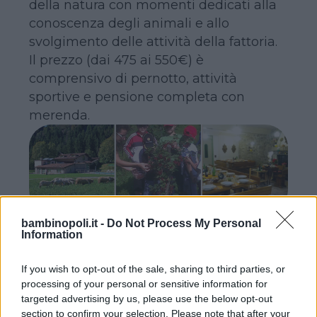
della natura con momenti dedicati alla
conoscenza degli animali e allo
svolgimento delle attività della fattoria.
Il prezzo (dai 475 ai 550€) è
comprensivo di pernotto, attività
sportive e pensione completa con
merenda.
bambinopoli.it -
Do Not Process My Personal
Information
If you wish to opt-out of the sale, sharing to third parties, or
Continua a leggere dopo la pubblicità
processing of your personal or sensitive information for
targeted advertising by us, please use the below opt-out
section to confirm your selection. Please note that after your