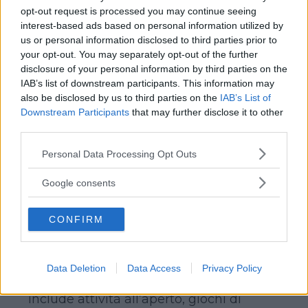
opt-out request is processed you may continue seeing
interest-based ads based on personal information utilized by
MASTIO – Foresta di Vallombrosa (FI)
us or personal information disclosed to third parties prior to
Tel. 02-6100066
your opt-out. You may separately opt-out of the further
Giugno, luglio e agosto
disclosure of your personal information by third parties on the
www.mastio.it
IAB’s list of downstream participants. This information may
also be disclosed by us to third parties on the
IAB’s List of
Per bambini dai 7 ai 14 anni, una
Downstream Participants
that may further disclose it to other
vacanza capace di unire sport, natura,
third parties.
divertimento e insegnamento della
Please note that this website/app uses one or more Google
Personal Data Processing Opt Outs
lingua inglese in un ambiente
services and may gather and store information including but
stimolante e internazionale a stretto
not limited to your visit or usage behaviour. You may click to
Google consents
contatto con la natura e gli animali. Nato
grant or deny consent to Google and its third-party tags to
nel 1979 come campo avventura delle
use your data for below specified purposes in below Google
CONFIRM
consent section.
Giovani Marmotte in collaborazione con
Topolino, al Mastio tutto è a misura di
bambino e pensato per la sicurezza e il
Data Deletion
Data Access
Privacy Policy
divertimento dei più piccoli. La proposta
include attività all’aperto, giochi di