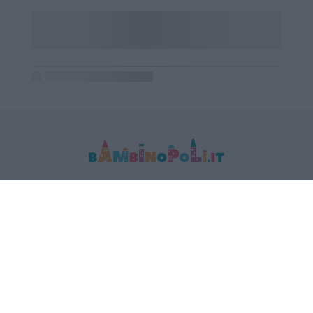
MEDIA DATA FACTORY SRL
Indirizzo: Via Trieste 1/A- 35121 Padova
P.IVA e CF: 09595010969
E-mail:
info@bambinopoli.it