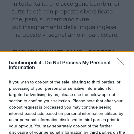
in tutta Italia, che accolgono bambini di
tutte le età con proposte diversificate
che, però, si incentrano tutte
sull’insegnamento della lingua inglese.
Tra queste vi segnaliamo in particolare:
ENGLISH SUMMER CAMP – FORESTA
DI VALLOMBROSA (FI)
bambinopoli.it -
Do Not Process My Personal
A Mastio – Foresta di Vallombrosa
Information
(FI)
If you wish to opt-out of the sale, sharing to third parties, or
Per bambini dagli 8 ai 14 anni
processing of your personal or sensitive information for
Tel. 02-6100066 / 335-6052898
targeted advertising by us, please use the below opt-out
www.mastio.it
section to confirm your selection. Please note that after your
In un’atmosfera gioviale e rilassante,
opt-out request is processed you may continue seeing
interest-based ads based on personal information utilized by
caratterizzata dalla presenza di bambini
us or personal information disclosed to third parties prior to
e ragazzi provenienti da tutta Europa, il
your opt-out. You may separately opt-out of the further
campus estivo proposto da
Il Mastio
si
disclosure of your personal information by third parties on the