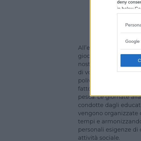
deny consent
in below Go
Conti
Persona
Google 
All’esterno, il parco, 5
giochi di gruppo, giochi
nostro famoso ed esc
di volley, uno da tenni
polivalente per unihoc
fattoria con i cavalli p
pesca. Le giornate all
condotte dagli educator
vengono organizzate c
tempi e armonizzando le
personali esigenze di 
attività sociale.