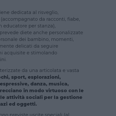
ene dedicata al risveglio,
(accompagnato da racconti, fiabe,
n educatore per stanza),
 prevede diete anche personalizzate
 personale dei bambino, momenti,
rmente delicati da seguire
ni acquisite e stimolando
ni.
terizzate da una articolata e vasta
chi, sport, esplorazioni,
à espressive, danza, musica,
ntrecciano in modo virtuoso con le
le attività sociali per la gestione
azi ed oggetti.
no previste uscite speciali (al