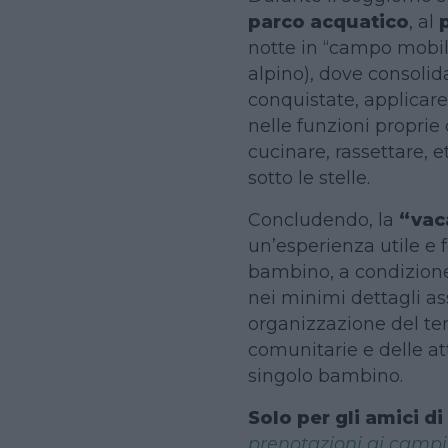
parco acquatico
, al
notte in “campo mobil
alpino), dove consolid
conquistate, applicare
nelle funzioni proprie
cucinare, rassettare, e
sotto le stelle.
Concludendo, la
“vac
un’esperienza utile e f
bambino, a condizion
nei minimi dettagli as
organizzazione del tem
comunitarie e delle att
singolo bambino.
Solo per gli amici d
prenotazioni ai campi