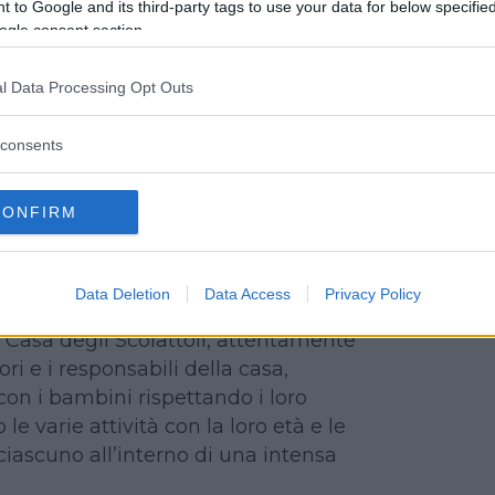
 to Google and its third-party tags to use your data for below specifi
ogle consent section.
nua a leggere dopo la pubblicità
l Data Processing Opt Outs
consents
 ettari di prato e bosco (per grandi
 di ruolo e simulazione, tra i quali il
CONFIRM
lusivo Stratego Umano!); un campo
s, uno di calcetto in erba, uno
key, basket, etc. Poco lontano, la
Data Deletion
Data Access
Privacy Policy
er l’equitazione e il laghetto per la
a Casa degli Scoiattoli, attentamente
i e i responsabili della casa,
on i bambini rispettando i loro
 varie attività con la loro età e le
ciascuno all’interno di una intensa