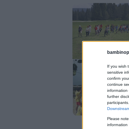
bambinopol
If you wish 
sensitive in
confirm you
continue se
information 
further disc
participants
Downstream 
Please note
information 