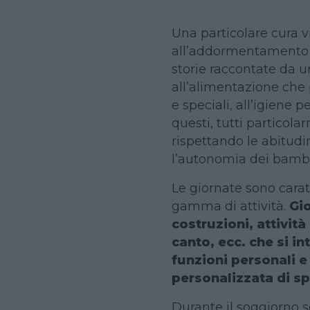
Una particolare cura vi
all’addormentamento 
storie raccontate da u
all’alimentazione che
e speciali, all’igiene
questi, tutti particola
rispettando le abitudi
l’autonomia dei bambi
Le giornate sono carat
gamma di attività.
Gio
costruzioni, attivit
canto, ecc. che si i
funzioni personali e 
personalizzata di sp
Durante il soggiorno so