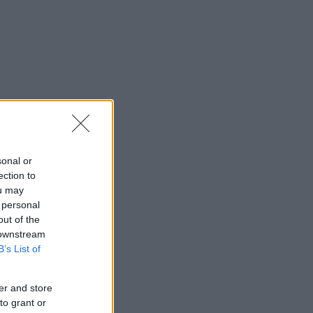
sonal or
ection to
ou may
 personal
out of the
 downstream
B’s List of
er and store
to grant or