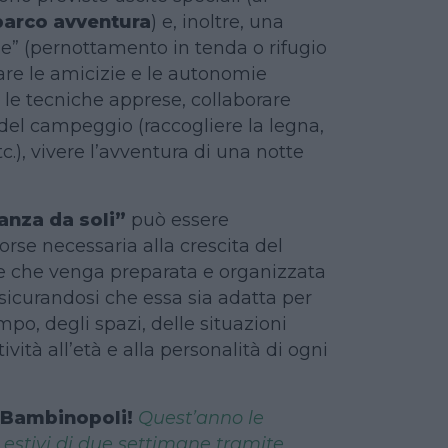
parco avventura
) e, inoltre, una
e” (pernottamento in tenda o rifugio
are le amicizie e le autonomie
 le tecniche apprese, collaborare
 del campeggio (raccogliere la legna,
tc.), vivere l’avventura di una notte
anza da soli”
può essere
orse necessaria alla crescita del
e che venga preparata e organizzata
sicurandosi che essa sia adatta per
po, degli spazi, delle situazioni
ività all’età e alla personalità di ogni
i Bambinopoli!
Quest’anno le
 estivi di due settimane tramite