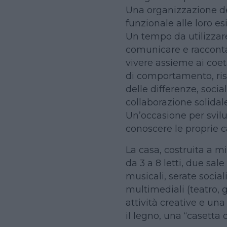
Una organizzazione de
funzionale alle loro es
Un tempo da utilizzare
comunicare e raccontar
vivere assieme ai coet
di comportamento, ris
delle differenze, social
collaborazione solidale
Un’occasione per svil
conoscere le proprie ca
La casa, costruita a 
da 3 a 8 letti, due sal
musicali, serate sociali
multimediali (teatro, g
attività creative e una
il legno, una “casetta