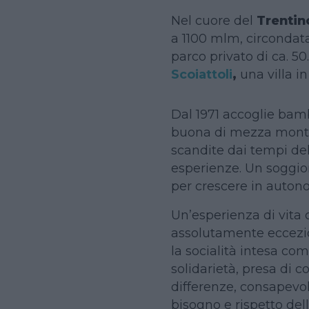
Nel cuore del
Trentin
a 1100 mlm, circondata 
parco privato di ca. 50
Scoiattoli
,
una villa in
Dal 1971 accoglie bamb
buona di mezza montag
scandite dai tempi del
esperienze. Un soggio
per crescere in autonom
Un’esperienza di vita
assolutamente eccezio
la socialità intesa com
solidarietà, presa di c
differenze, consapevol
bisogno e rispetto delle