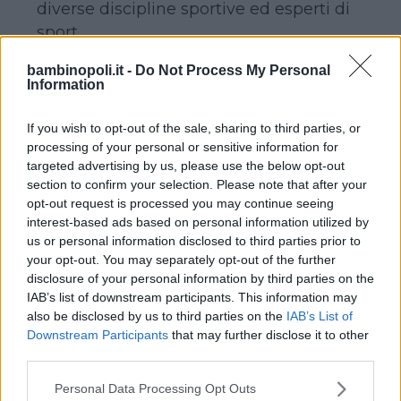
diverse discipline sportive ed esperti di
sport.
Proprio per questo, le attività sportive
bambinopoli.it -
Do Not Process My Personal
sono proposte in maniera adeguata alle
Information
età e alle caratteristiche dei ragazzi, con
percorsi studiati ad hoc.
If you wish to opt-out of the sale, sharing to third parties, or
Gli istruttori dello Staff di Azzurro2000
processing of your personal or sensitive information for
targeted advertising by us, please use the below opt-out
sorveglieranno i bimbi, ragazzi e
section to confirm your selection. Please note that after your
adolescenti 24h su 24, nelle camere,
opt-out request is processed you may continue seeing
negli spazi aperti all’interno e fuori dal
interest-based ads based on personal information utilized by
villaggio, durante le attività sportive, in
us or personal information disclosed to third parties prior to
your opt-out. You may separately opt-out of the further
spiaggia.
disclosure of your personal information by third parties on the
IAB’s list of downstream participants. This information may
also be disclosed by us to third parties on the
IAB’s List of
Downstream Participants
that may further disclose it to other
Continua a leggere dopo la pubblicità
third parties.
Please note that this website/app uses one or more Google
Personal Data Processing Opt Outs